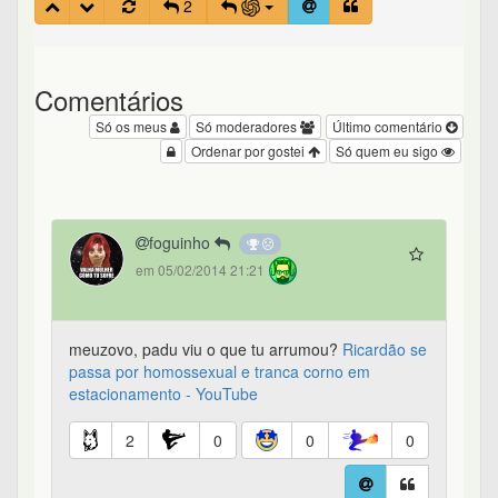
2
Comentários
Só os meus
Só moderadores
Último comentário
Ordenar por gostei
Só quem eu sigo
foguinho
em 05/02/2014 21:21
meuzovo, padu viu o que tu arrumou?
Ricardão se
passa por homossexual e tranca corno em
estacionamento - YouTube
2
0
0
0