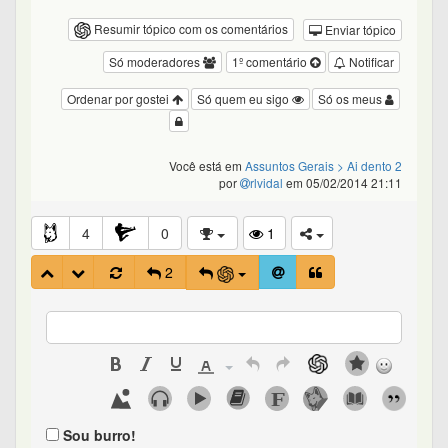
Resumir tópico com os comentários
Enviar tópico
Só moderadores
1º comentário
Notificar
Ordenar por gostei
Só quem eu sigo
Só os meus
Você está em
Assuntos Gerais
> Ai dento 2
por
rlvidal
em 05/02/2014 21:11
4
0
1
2
Sou burro!