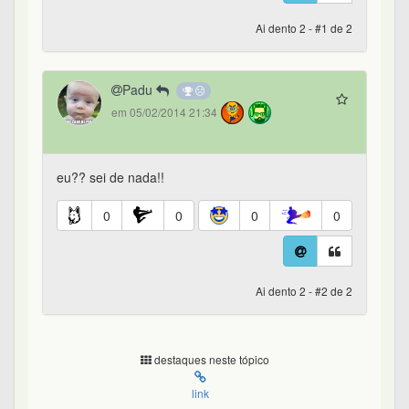
Ai dento 2 - #1 de 2
Padu
em 05/02/2014 21:34
eu?? sei de nada!!
0
0
0
0
Ai dento 2 - #2 de 2
destaques neste tópico
link