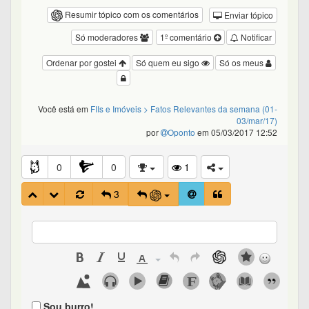
Resumir tópico com os comentários
Enviar tópico
Só moderadores
1º comentário
Notificar
Ordenar por gostei
Só quem eu sigo
Só os meus
Você está em
FIIs e Imóveis
> Fatos Relevantes da semana (01-
03/mar/17)
por
Oponto
em 05/03/2017 12:52
0
0
1
3
Sou burro!