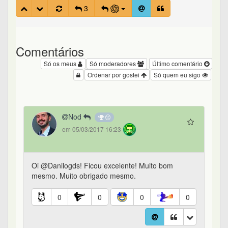
3
Comentários
Só os meus
Só moderadores
Último comentário
Ordenar por gostei
Só quem eu sigo
Nod
em 05/03/2017 16:23
Oi @Danilogds! Ficou excelente! Muito bom
mesmo. Muito obrigado mesmo.
0
0
0
0