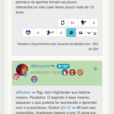
pernas,e os aportes tornam-se pouco
relevantes,no meu caso levou pouco mais de 15
anos
51
0
0
0
Relatos e Depoimentos dos Usuarios da Bastter.com - #24
de 294
Renato39
186º
em 26/03/2017 03:02
@Bastter
Pqp, bem Highlander sua história
mesmo. Parabéns. O segredo é esse mesmo,
esquecer o que poderia ter acontecido e aprender
com o q aconteceu. Evoluir
@LUZ
Mt bom seu
comentário, imaginava mesmo q uns 15 anos pra