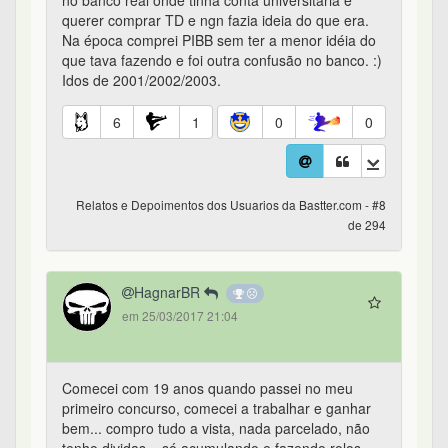
no banco real onde tinha conta universitária e
querer comprar TD e ngn fazia ideia do que era.
Na época comprei PIBB sem ter a menor idéia do
que tava fazendo e foi outra confusão no banco. :)
Idos de 2001/2002/2003.
6
1
0
0
Relatos e Depoimentos dos Usuarios da Bastter.com - #8
de 294
HagnarBR
em 25/03/2017 21:04
Comecei com 19 anos quando passei no meu
primeiro concurso, comecei a trabalhar e ganhar
bem... compro tudo a vista, nada parcelado, não