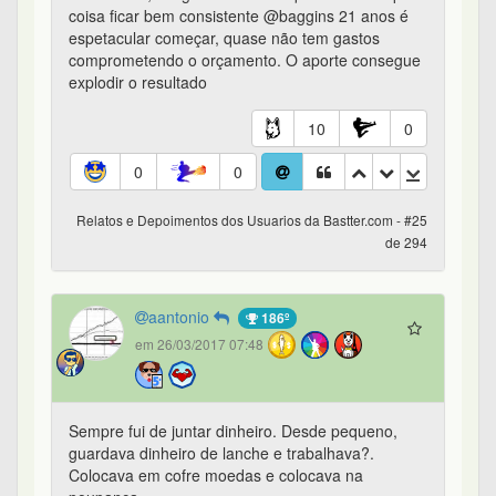
coisa ficar bem consistente @baggins 21 anos é
espetacular começar, quase não tem gastos
comprometendo o orçamento. O aporte consegue
explodir o resultado
10
0
0
0
Relatos e Depoimentos dos Usuarios da Bastter.com - #25
de 294
aantonio
186º
em 26/03/2017 07:48
Sempre fui de juntar dinheiro. Desde pequeno,
guardava dinheiro de lanche e trabalhava?.
Colocava em cofre moedas e colocava na