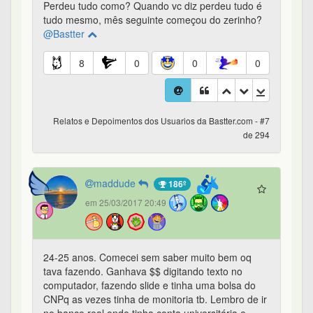
Perdeu tudo como? Quando vc diz perdeu tudo é
tudo mesmo, mês seguinte começou do zerinho?
@Bastter
8
0
0
0
Relatos e Depoimentos dos Usuarios da Bastter.com - #7
de 294
maddude
186º
em 25/03/2017 20:49
24-25 anos. Comecei sem saber muito bem oq
tava fazendo. Ganhava $$ digitando texto no
computador, fazendo slide e tinha uma bolsa do
CNPq as vezes tinha de monitoria tb. Lembro de ir