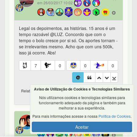
em 26/03/2017 10:02
Legal os depoimentos, as histórias. 15 anos é um
tempo razoável @LUZ. Concordo que com o
tempo o bolo cresce por si só. Os aportes tornam -
se irrelevantes mesmo. Acho que com uns 500k,
isso já ocorre. Abs!
7
0
0
0
Aviso de Utilização de Cookies e Tecnologias Similares
Relatos e Depoimentos dos Usuarios da Bastter.com - #30
de 294
Nós utilizamos cookies e tecnologias similares para
funcionamento adequado da página e também para
melhorar a sua experiência.
Para mais informações acesse a nossa
Política de Cookies
.
Roloff
186º
em 26/03/2017 10:12
Aceitar