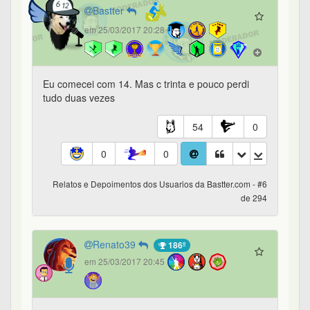
Bastter
em 25/03/2017 20:28
Eu comecei com 14. Mas c trinta e pouco perdi
tudo duas vezes
54
0
0
0
Relatos e Depoimentos dos Usuarios da Bastter.com - #6
de 294
Renato39
186º
em 25/03/2017 20:45