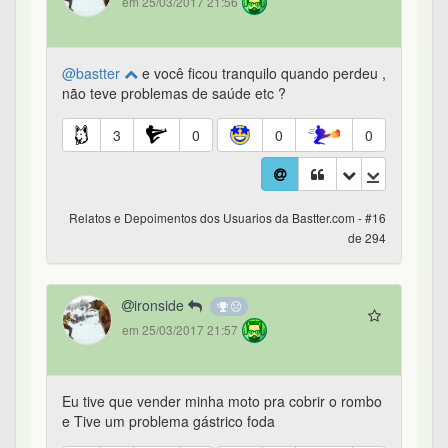
em 25/03/2017 21:56
@bastter
e você ficou tranquilo quando perdeu ,
não teve problemas de saúde etc ?
3
0
0
0
Relatos e Depoimentos dos Usuarios da Bastter.com - #16
de 294
ironside
em 25/03/2017 21:57
Eu tive que vender minha moto pra cobrir o rombo
e Tive um problema gástrico foda