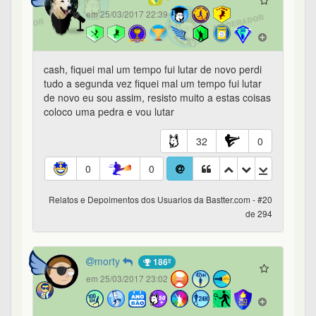
em 25/03/2017 22:39
cash, fiquei mal um tempo fui lutar de novo perdi
tudo a segunda vez fiquei mal um tempo fui lutar
de novo eu sou assim, resisto muito a estas coisas
coloco uma pedra e vou lutar
32
0
0
0
Relatos e Depoimentos dos Usuarios da Bastter.com - #20
de 294
morty
186º
em 25/03/2017 23:02