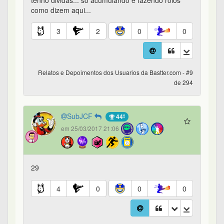
tenho dividas... só acumulando e fazendo rolos
como dizem aqui...
3
2
0
0
Relatos e Depoimentos dos Usuarios da Bastter.com - #9
de 294
SubJCF
44º
em 25/03/2017 21:06
29
4
0
0
0