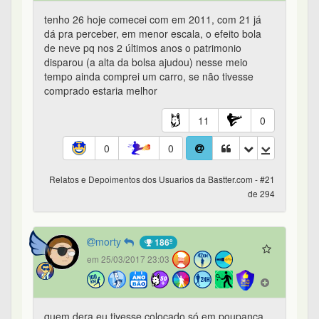
tenho 26 hoje comecei com em 2011, com 21 já
dá pra perceber, em menor escala, o efeito bola
de neve pq nos 2 últimos anos o patrimonio
disparou (a alta da bolsa ajudou) nesse meio
tempo ainda comprei um carro, se não tivesse
comprado estaria melhor
11
0
0
0
Relatos e Depoimentos dos Usuarios da Bastter.com - #21
de 294
morty
186º
em 25/03/2017 23:03
quem dera eu tivesse colocado só em poupança