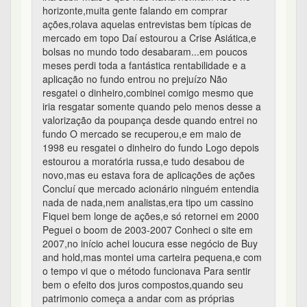
horizonte,muita gente falando em comprar
ações,rolava aquelas entrevistas bem típicas de
mercado em topo Daí estourou a Crise Asiática,e
bolsas no mundo todo desabaram...em poucos
meses perdi toda a fantástica rentabilidade e a
aplicação no fundo entrou no prejuízo Não
resgatei o dinheiro,combinei comigo mesmo que
iria resgatar somente quando pelo menos desse a
valorização da poupança desde quando entrei no
fundo O mercado se recuperou,e em maio de
1998 eu resgatei o dinheiro do fundo Logo depois
estourou a moratória russa,e tudo desabou de
novo,mas eu estava fora de aplicações de ações
Concluí que mercado acionário ninguém entendia
nada de nada,nem analistas,era tipo um cassino
Fiquei bem longe de ações,e só retornei em 2000
Peguei o boom de 2003-2007 Conheci o site em
2007,no início achei loucura esse negócio de Buy
and hold,mas montei uma carteira pequena,e com
o tempo vi que o método funcionava Para sentir
bem o efeito dos juros compostos,quando seu
patrimonio começa a andar com as próprias