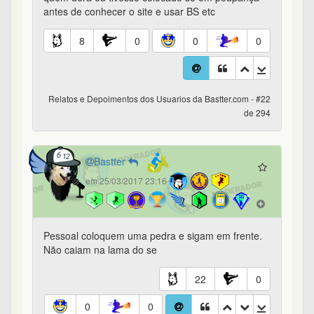
antes de conhecer o site e usar BS etc
8
0
0
0
Relatos e Depoimentos dos Usuarios da Bastter.com - #22
de 294
Bastter
em 25/03/2017 23:16
Pessoal coloquem uma pedra e sigam em frente.
Não caiam na lama do se
22
0
0
0