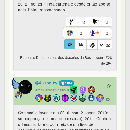
2012, montei minha carteira e desde então aporto
nela. Estou recomeçando...
13
0
0
0
Relatos e Depoimentos dos Usuarios da Bastter.com - #28
de 294
Ajax88
186º
em 26/03/2017 08:49
Comecei a investir em 2010, com 21 anos. 2010:
só poupança (fiz uma boa reserva). 2011: Conheci
o Tesouro Direto por meio de um livro de