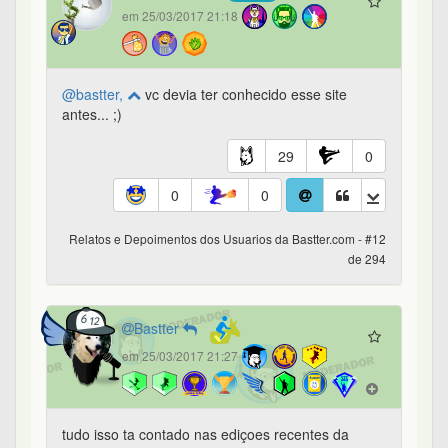
em 25/03/2017 21:18
@bastter,
vc devia ter conhecido esse site
antes... ;)
29
0
0
0
Relatos e Depoimentos dos Usuarios da Bastter.com - #12
de 294
Bastter
em 25/03/2017 21:27
tudo isso ta contado nas ediçoes recentes da