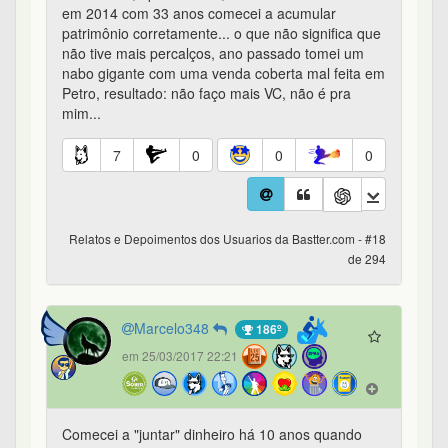
em 2014 com 33 anos comecei a acumular
patrimônio corretamente... o que não significa que
não tive mais percalços, ano passado tomei um
nabo gigante com uma venda coberta mal feita em
Petro, resultado: não faço mais VC, não é pra
mim...
7
0
0
0
Relatos e Depoimentos dos Usuarios da Bastter.com - #18
de 294
Marcelo348
186º
em 25/03/2017 22:21
Comecei a "juntar" dinheiro há 10 anos quando