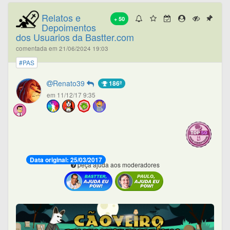
Relatos e
+ 50
Depoimentos
dos Usuarios da Bastter.com
comentada em 21/06/2024 19:03
#PAS
Renato39
186º
em 11/12/17 9:35
Data original: 25/03/2017
peça ajuda aos moderadores