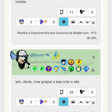
revista
11
0
0
0
Relatos e Depoimentos dos Usuarios da Bastter.com - #13
de 294
Bastter
em 25/03/2017 21:30
sim, devia, mas graças a isso criei o site
35
0
0
0