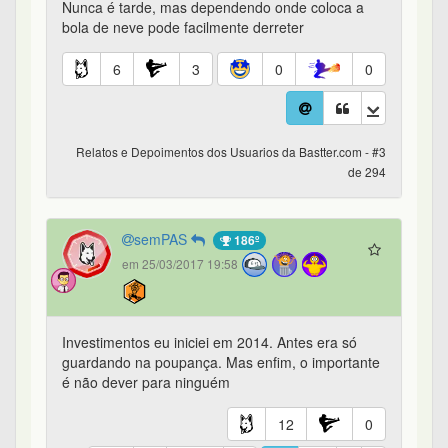
Nunca é tarde, mas dependendo onde coloca a
bola de neve pode facilmente derreter
6
3
0
0
Relatos e Depoimentos dos Usuarios da Bastter.com - #3
de 294
semPAS
186º
em 25/03/2017 19:58
Investimentos eu iniciei em 2014. Antes era só
guardando na poupança. Mas enfim, o importante
é não dever para ninguém
12
0