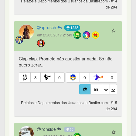
Relatos e Depoimentos dos Usuarios da Bastter.com - #14
de 294
aprosch
186º
em 25/03/2017 21:43
Clap clap. Prometo não questionar nada. Só não
quero zerar...
3
0
0
0
Relatos e Depoimentos dos Usuarios da Bastter.com - #15
de 294
ironside