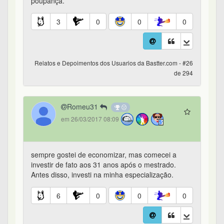
poupança.
3
0
0
0
Relatos e Depoimentos dos Usuarios da Bastter.com - #26
de 294
Romeu31
em 26/03/2017 08:09
sempre gostei de economizar, mas comecei a
investir de fato aos 31 anos após o mestrado.
Antes disso, investi na minha especialização.
6
0
0
0