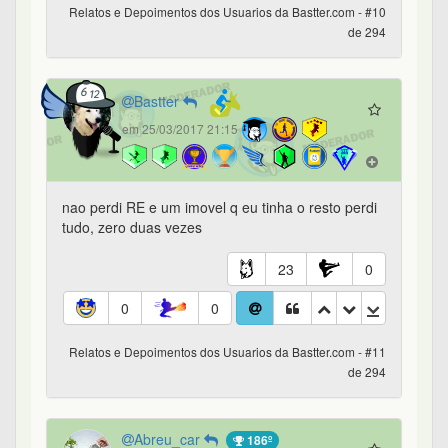
Relatos e Depoimentos dos Usuarios da Bastter.com - #10
de 294
Bastter
em 25/03/2017 21:15
nao perdi RE e um imovel q eu tinha o resto perdi
tudo, zero duas vezes
23
0
0
0
Relatos e Depoimentos dos Usuarios da Bastter.com - #11
de 294
Abreu_car
186º