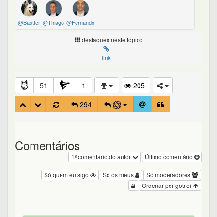
@Bastter
@Thiago
@Fernando
destaques neste tópico
link
51
1
205
294
Comentários
1º comentário do autor
Último comentário
Só quem eu sigo
Só os meus
Só moderadores
Ordenar por gostei