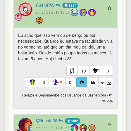
semPAS
186º
em 25/03/2017 19:52
Eu acho que isso vem ou de berço ou por
necessidade. Quando eu estava na faculdade vivia
no vermelho, até que um dia meu pai deu uma
baita lição. Desde então poupo todos os meses, já
fazem 5 anos. Hoje tenho 25.
10
0
0
0
Relatos e Depoimentos dos Usuarios da Bastter.com - #1
de 294
Renato39
186º
em 25/03/2017 19:55