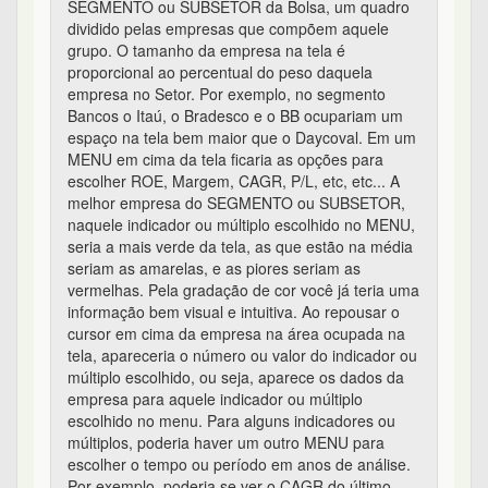
SEGMENTO ou SUBSETOR da Bolsa, um quadro
dividido pelas empresas que compõem aquele
grupo. O tamanho da empresa na tela é
proporcional ao percentual do peso daquela
empresa no Setor. Por exemplo, no segmento
Bancos o Itaú, o Bradesco e o BB ocupariam um
espaço na tela bem maior que o Daycoval. Em um
MENU em cima da tela ficaria as opções para
escolher ROE, Margem, CAGR, P/L, etc, etc... A
melhor empresa do SEGMENTO ou SUBSETOR,
naquele indicador ou múltiplo escolhido no MENU,
seria a mais verde da tela, as que estão na média
seriam as amarelas, e as piores seriam as
vermelhas. Pela gradação de cor você já teria uma
informação bem visual e intuitiva. Ao repousar o
cursor em cima da empresa na área ocupada na
tela, apareceria o número ou valor do indicador ou
múltiplo escolhido, ou seja, aparece os dados da
empresa para aquele indicador ou múltiplo
escolhido no menu. Para alguns indicadores ou
múltiplos, poderia haver um outro MENU para
escolher o tempo ou período em anos de análise.
Por exemplo, poderia se ver o CAGR do último