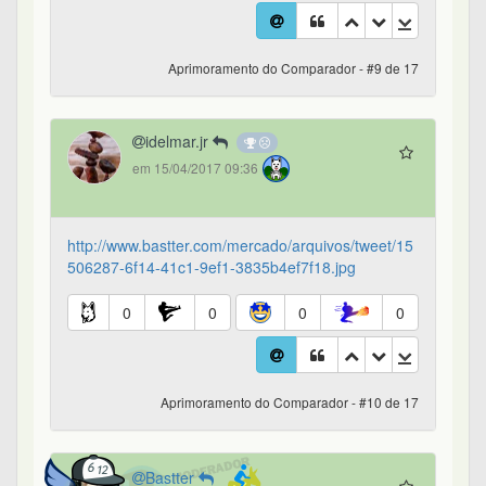
Aprimoramento do Comparador - #9 de 17
idelmar.jr
em 15/04/2017 09:36
http://www.bastter.com/mercado/arquivos/tweet/15
506287-6f14-41c1-9ef1-3835b4ef7f18.jpg
0
0
0
0
Aprimoramento do Comparador - #10 de 17
Bastter