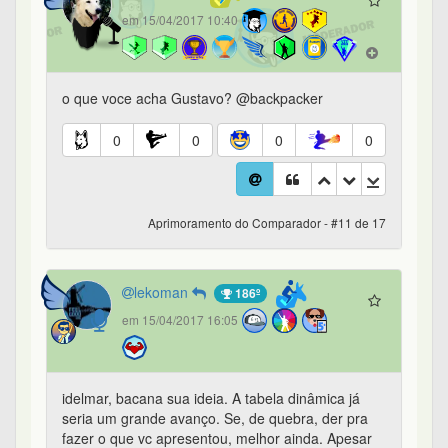
em 15/04/2017 10:40
o que voce acha Gustavo? @backpacker
0
0
0
0
Aprimoramento do Comparador - #11 de 17
lekoman
186º
em 15/04/2017 16:05
idelmar, bacana sua ideia. A tabela dinâmica já
seria um grande avanço. Se, de quebra, der pra
fazer o que vc apresentou, melhor ainda. Apesar