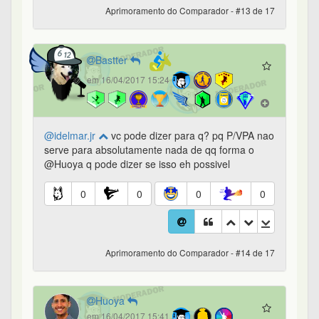
Aprimoramento do Comparador - #13 de 17
Bastter
em 16/04/2017 15:24
@idelmar.jr
vc pode dizer para q? pq P/VPA nao
serve para absolutamente nada de qq forma o
@Huoya q pode dizer se isso eh possivel
0
0
0
0
Aprimoramento do Comparador - #14 de 17
Huoya
em 16/04/2017 15:41