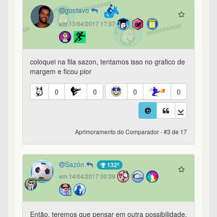
gustavo
em 13/04/2017 17:37
coloquei na fila sazon, tentamos isso no grafico de
margem e ficou pior
0
0
0
0
Aprimoramento do Comparador - #3 de 17
Sazón
132º
em 14/04/2017 00:39
Então, teremos que pensar em outra possibilidade.