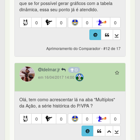
que se for possível gerar gráficos com a tabela
dinâmica, essa seu ponto já é atendido.
0
0
0
0
Aprimoramento do Comparador - #12 de 17
idelmar.jr
em 16/04/2017 14:00
Olá, tem como acrescentar lá na aba "Multíplos"
da Ação, a série histórica do P/VPA ?
0
0
0
0