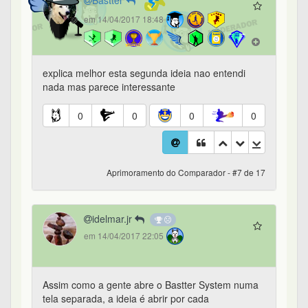
Bastter
em 14/04/2017 18:48
explica melhor esta segunda ideia nao entendi
nada mas parece interessante
0
0
0
0
Aprimoramento do Comparador - #7 de 17
idelmar.jr
em 14/04/2017 22:05
Assim como a gente abre o Bastter System numa
tela separada, a ideia é abrir por cada