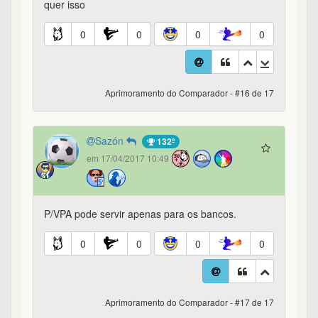
quer isso
0
0
0
0
Aprimoramento do Comparador - #16 de 17
Sazón
132º
em 17/04/2017 10:49
P/VPA pode servir apenas para os bancos.
0
0
0
0
Aprimoramento do Comparador - #17 de 17