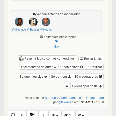
ver comentários do moderador
@Gustavo
@Bastter
@Huoya
destaques neste tópico
link
Resumir tópico com os comentários
Enviar tópico
1º comentário do autor
1º comentário
Notificar
Só quem eu sigo
Só os meus
Só moderadores
Ordenar por gostei
Você está em
Suporte
> Aprimoramento do Comparador
por
lekoman
em 13/04/2017 16:58
0
0
1