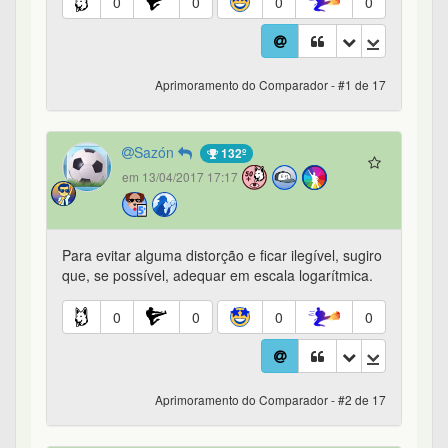
0
0
0
0
Aprimoramento do Comparador - #1 de 17
Sazón
132º
em 13/04/2017 17:17
Para evitar alguma distorção e ficar ilegível, sugiro
que, se possível, adequar em escala logarítmica.
0
0
0
0
Aprimoramento do Comparador - #2 de 17