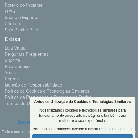
Roteiro do Iniciante
#PAS
Saúde e Esportes
Cãotural
Seja Bastter Blue
Extras
Loja Virtual
Perguntas Frequentes
Suporte
Fale Conosco
Sobre
Regras
Isenção de Responsabilidade
Política de Cookies e Tecnologias Similares
Política de Privacidade e Proteção de Dados
Aviso de Utilização de Cookies e Tecnologias Similares
Termos de Uso
Nós utilizamos cookies e tecnologias similares para
funcionamento adequado da página e também para
melhorar a sua experiência.
Bastter.com
2001 ©Todos os Direitos Reservados
Para mais informações acesse a nossa
Política de Cookies
.
Todo o conteúdo deste site é propriedade da Bastter.com, sendo expressamente
proibido o seu uso em sites, videos, cursos ou