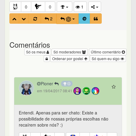
0
0
1
2
Comentários
Só os meus
Só moderadores
Último comentário
Ordenar por gostei
Só quem eu sigo
Pioner
em 19/04/2017 08:41
Entendi. Apenas para ser chato: Existe a
possibilidade de nossas próprias escolhas não
recaírem sobre nós? :)