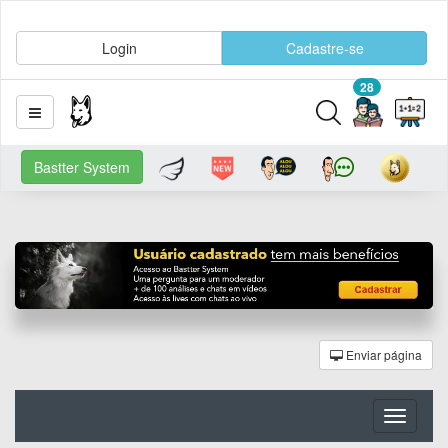
Login
Cadastre-se
28
Bastter System
Enviar página
Toggle
navigati