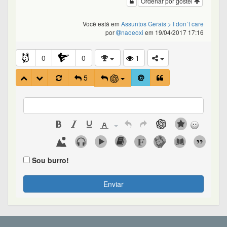
Ordenar por gostei
Você está em
Assuntos Gerais
> I don´t care
por
naoeoxi
em 19/04/2017 17:16
0
0
1
5
Sou burro!
Enviar