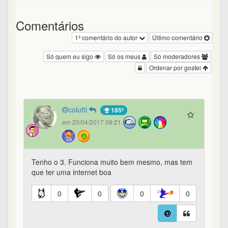
Comentários
1º comentário do autor
Último comentário
Só quem eu sigo
Só os meus
Só moderadores
Ordenar por gostei
colutti
185º
em 20/04/2017 09:21
Tenho o 3. Funciona muito bem mesmo, mas tem
que ter uma internet boa
0
0
0
0