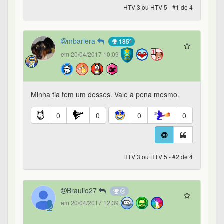
HTV 3 ou HTV 5 - #1 de 4
mbarlera
185º
em 20/04/2017 10:09
Minha tia tem um desses. Vale a pena mesmo.
0
0
0
0
HTV 3 ou HTV 5 - #2 de 4
Braulio27
em 20/04/2017 12:39