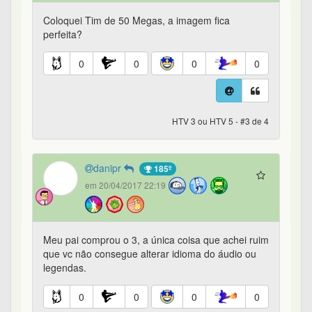
Coloquei Tim de 50 Megas, a imagem fica
perfeita?
0
0
0
0
HTV 3 ou HTV 5 - #3 de 4
danipr
185º
em 20/04/2017 22:19
Meu pai comprou o 3, a única coisa que achei ruim
que vc não consegue alterar idioma do áudio ou
legendas.
0
0
0
0