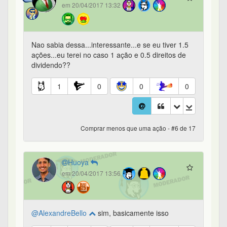
em 20/04/2017 13:32
Nao sabia dessa...interessante...e se eu tiver 1.5
ações...eu terei no caso 1 ação e 0.5 direitos de
dividendo??
1
0
0
0
Comprar menos que uma ação - #6 de 17
Huoya
em 20/04/2017 13:56
@AlexandreBello
sim, basicamente isso