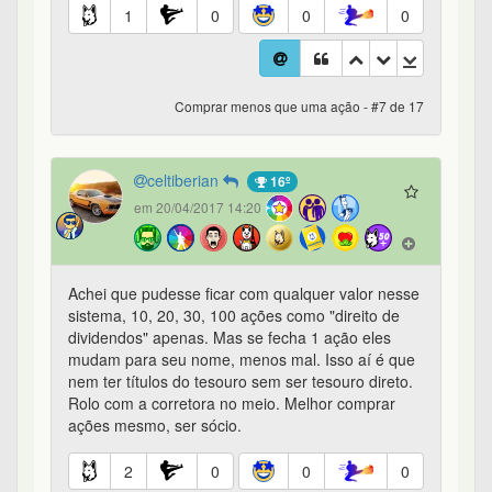
1
0
0
0
Comprar menos que uma ação - #7 de 17
celtiberian
16º
em 20/04/2017 14:20
Achei que pudesse ficar com qualquer valor nesse
sistema, 10, 20, 30, 100 ações como "direito de
dividendos" apenas. Mas se fecha 1 ação eles
mudam para seu nome, menos mal. Isso aí é que
nem ter títulos do tesouro sem ser tesouro direto.
Rolo com a corretora no meio. Melhor comprar
ações mesmo, ser sócio.
2
0
0
0