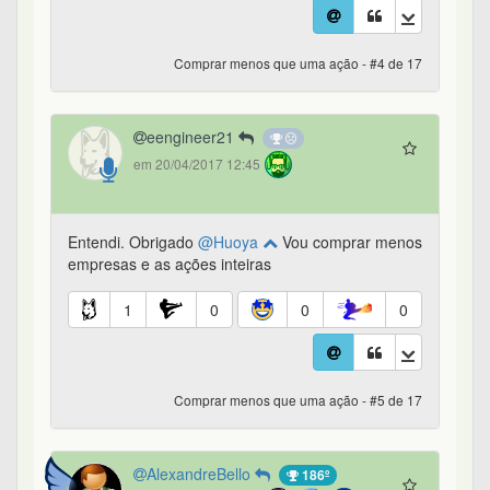
Comprar menos que uma ação - #4 de 17
eengineer21
em 20/04/2017 12:45
Entendi. Obrigado
@Huoya
Vou comprar menos
empresas e as ações inteiras
1
0
0
0
Comprar menos que uma ação - #5 de 17
AlexandreBello
186º