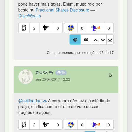
pode haver mais taxas. Enfim, muito rolo por
besteira.
Fractional Shares Disclosure —
DriveWealth
2
0
0
0
Comprar menos que uma ação - #3 de 17
UXX
em 20/04/2017 12:22
@celtiberian
A corretora não faz a custódia de
graça, ela fica com o direito de voto dessas
frações de ações.
3
0
0
0