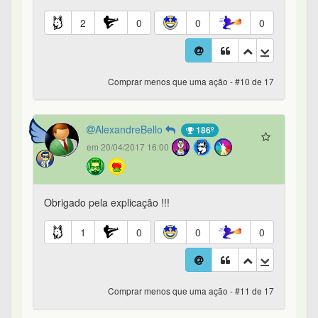
2
0
0
0
Comprar menos que uma ação - #10 de 17
AlexandreBello
186º
em 20/04/2017 16:00
Obrigado pela explicação !!!
1
0
0
0
Comprar menos que uma ação - #11 de 17