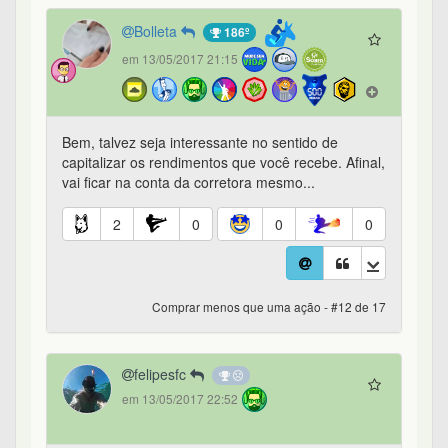
Bolleta
186º
em 13/05/2017 21:15
Bem, talvez seja interessante no sentido de
capitalizar os rendimentos que você recebe. Afinal,
vai ficar na conta da corretora mesmo...
2
0
0
0
Comprar menos que uma ação - #12 de 17
felipesfc
em 13/05/2017 22:52