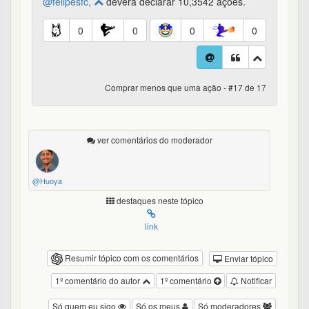
@felipesfc,
deverá declarar 10,3542 ações.
0
0
0
0
Comprar menos que uma ação - #17 de 17
ver comentários do moderador
@Huoya
destaques neste tópico
link
Resumir tópico com os comentários
Enviar tópico
1º comentário do autor
1º comentário
Notificar
Só quem eu sigo
Só os meus
Só moderadores