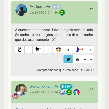
felipesfc
em 20/05/2017 11:39
A questão é pertinente. Levando pelo mesmo lado.
Se tenho 10,3542 ações, em bens e direitos tenho
que declarar somente 10?
0
0
0
0
Comprar menos que uma ação - #16 de 17
victorbonfanti
186º
em 20/05/2017 13:26