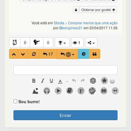
Ordenar por gostei
Você está em
Stocks
> Comprar menos que uma ação
por
eengineer21
em 20/04/2017 11:36
0
0
1
17
Sou burro!
Enviar