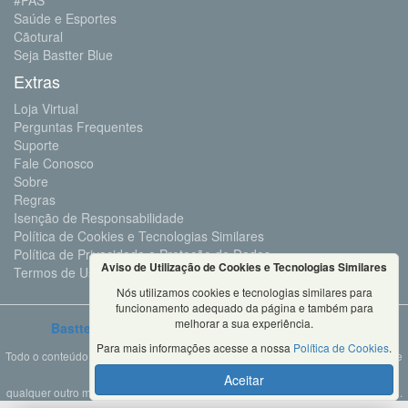
#PAS
Saúde e Esportes
Cãotural
Seja Bastter Blue
Extras
Loja Virtual
Perguntas Frequentes
Suporte
Fale Conosco
Sobre
Regras
Isenção de Responsabilidade
Política de Cookies e Tecnologias Similares
Política de Privacidade e Proteção de Dados
Aviso de Utilização de Cookies e Tecnologias Similares
Termos de Uso
Nós utilizamos cookies e tecnologias similares para
funcionamento adequado da página e também para
melhorar a sua experiência.
Bastter.com
2001 ©Todos os Direitos Reservados
Para mais informações acesse a nossa
Política de Cookies
.
Todo o conteúdo deste site é propriedade da Bastter.com, sendo expressamente
proibido o seu uso em sites, videos, cursos ou
Aceitar
qualquer outro meio de comunicação sem autorização expressa do proprietário.