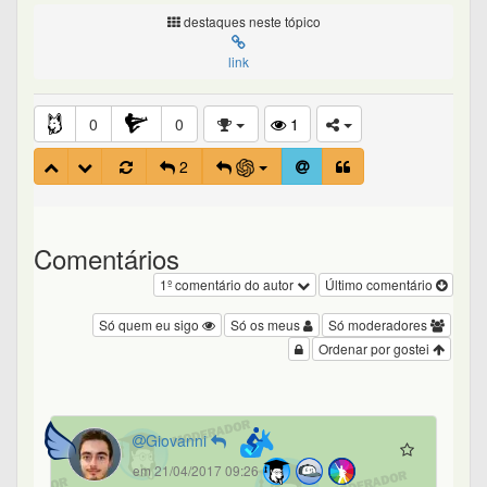
destaques neste tópico
link
0
0
1
2
Comentários
1º comentário do autor
Último comentário
Só quem eu sigo
Só os meus
Só moderadores
Ordenar por gostei
Giovanni
em 21/04/2017 09:26