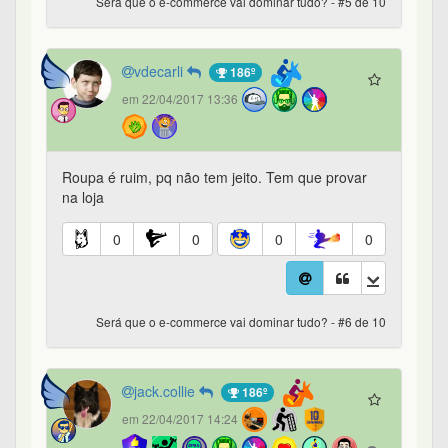
Será que o e-commerce vai dominar tudo? - #5 de 10
vdecarli
186º
em 22/04/2017 13:36
Roupa é ruim, pq não tem jeito. Tem que provar
na loja
0
0
0
0
Será que o e-commerce vai dominar tudo? - #6 de 10
jack.collie
186º
em 22/04/2017 14:24