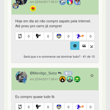
em 22/04/2017 08:31
Hoje em dia só não compro sapato pela internet.
Até pneu pro carro já comprei
0
0
0
0
Será que o e-commerce vai dominar tudo? - #1 de 10
Mendigo_Suico
em 22/04/2017 08:41
Eu compro quase tudo tb
0
0
0
0