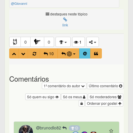
@Giovanni
destaques neste tópico
link
0
0
1
10
Comentários
1º comentário do autor
Último comentário
Só quem eu sigo
Só os meus
Só moderadores
Ordenar por gostei
brunodlo82