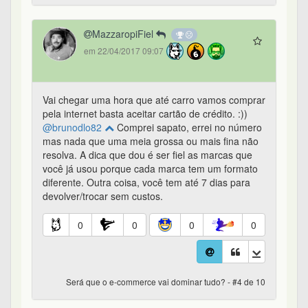
MazzaropiFiel
em 22/04/2017 09:07
Vai chegar uma hora que até carro vamos comprar
pela internet basta aceitar cartão de crédito. :))
@brunodlo82
Comprei sapato, errei no número
mas nada que uma meia grossa ou mais fina não
resolva. A dica que dou é ser fiel as marcas que
você já usou porque cada marca tem um formato
diferente. Outra coisa, você tem até 7 dias para
devolver/trocar sem custos.
0
0
0
0
Será que o e-commerce vai dominar tudo? - #4 de 10