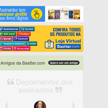
Amigos da Bastter.com
Quero ser um amigo
Depoimentos dos
assinantes
Previous
Next