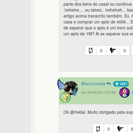
parte dos bens do casal ou continu
.hehehe.... ou talvez.. heheheh... I
artigo acima transcrito também. Ex. 
casa e comprar um apto de 400k... 
de separar que o apto é um bem sub
um apto de 1M? Ai se separar sua es
0
0
acruzcosta
185º
em 24/04/2017 07:59
Ok @rlvidal. Muito obrigado pela exp
0