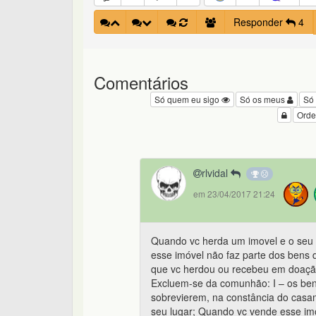
Responder
4
Comentários
Só quem eu sigo
Só os meus
Só
Orde
rlvidal
em 23/04/2017 21:24
Quando vc herda um imovel e o seu 
esse imóvel não faz parte dos bens 
que vc herdou ou recebeu em doação 
Excluem-se da comunhão: I – os bens
sobrevierem, na constância do casa
seu lugar; Quando vc vende esse imó