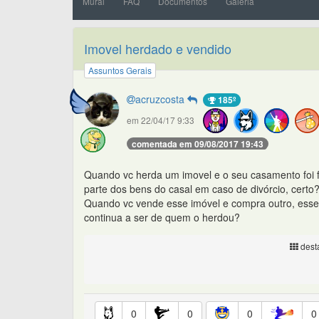
Mural
FAQ
Documentos
Galeria
Imovel herdado e vendido
Assuntos Gerais
acruzcosta
185º
em 22/04/17 9:33
comentada em 09/08/2017 19:43
Quando vc herda um imovel e o seu casamento foi f
parte dos bens do casal em caso de divórcio, certo
Quando vc vende esse imóvel e compra outro, esse 
continua a ser de quem o herdou?
desta
0
0
0
0