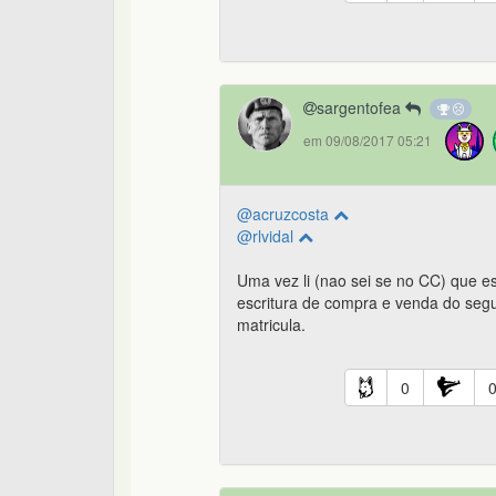
sargentofea
em 09/08/2017 05:21
@acruzcosta
@rlvidal
Uma vez li (nao sei se no CC) que e
escritura de compra e venda do seg
matricula.
0