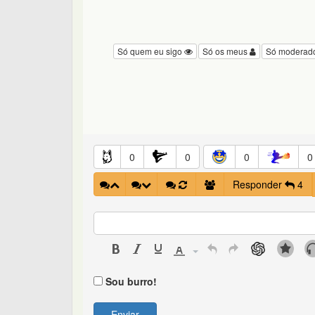
Só quem eu sigo
Só os meus
Só moderad
0
0
0
0
Responder
4
Sou burro!
Enviar