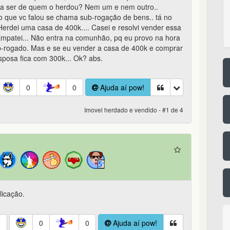
a a ser de quem o herdou? Nem um e nem outro..
sso que vc falou se chama sub-rogação de bens.. tá no
Herdei uma casa de 400k.... Casei e resolvi vender essa
Empatei... Não entra na comunhão, pq eu provo na hora
-rogado. Mas e se eu vender a casa de 400k e comprar
posa fica com 300k... Ok? abs.
0
0
Ajuda aí pow!
Imovel herdado e vendido - #1 de 4
licação.
0
0
0
Ajuda aí pow!