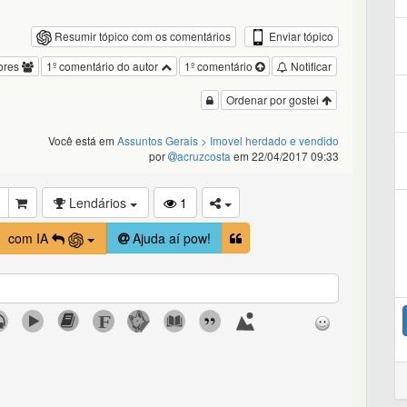
Enviar tópico
Resumir tópico com os comentários
ores
1º comentário do autor
1º comentário
Notificar
Ordenar por gostei
Você está em
Assuntos Gerais
> Imovel herdado e vendido
por
acruzcosta
em 22/04/2017 09:33
Lendários
1
com IA
Ajuda aí pow!