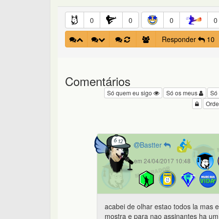
0
0
0
0
Responder
10
Comentários
Só quem eu sigo
Só os meus
Só
Orde
Bastter
em 24/04/2017 10:48
acabei de olhar estao todos la mas 
mostra e para nao assinantes ha um 