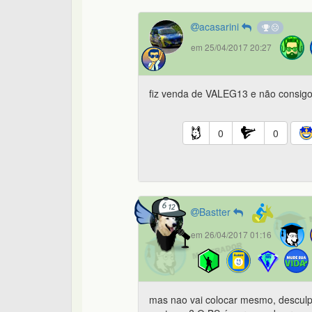
acasarini
em 25/04/2017 20:27
fiz venda de VALEG13 e não consigo
0
0
Bastter
em 26/04/2017 01:16
mas nao vai colocar mesmo, desculp