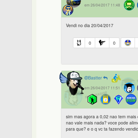
em 26/04/2017 11:48
Vendi no dia 20/04/2017
0
0
Bastter
em 26/04/2017 11:51
sim mas agora a 0,02 nao tem mais 
nao vale mais nada? voce pode ali
para que? e o q vc ta fazendo vend