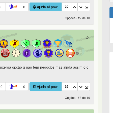
0
0
Ajuda aí pow!
Opções - #7 de 10
nxerga opção q nao tem negocios mas ainda assim o q
0
0
Ajuda aí pow!
Opções - #8 de 10