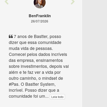
Previous
Next
BenFranklin
26/07/2026
7 anos de Bastter, posso
dizer que essa comunidade
muda vida de pessoas.
Comecei pelos dados incríveis
das empresa, ensinamentos
sobre investimentos, depois vai
além e te faz ver a vida por
outro caminho, o mindset de
#Pas. O Bastter System,
incrível. Posso dizer que a
comunidade foi um
...
Leia todo