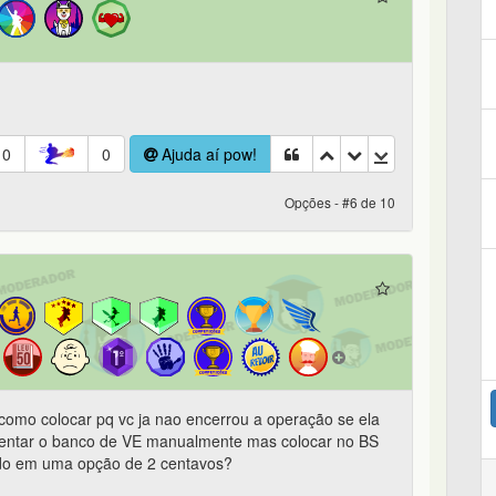
0
0
Ajuda aí pow!
Opções - #6 de 10
como colocar pq vc ja nao encerrou a operação se ela
mentar o banco de VE manualmente mas colocar no BS
ido em uma opção de 2 centavos?