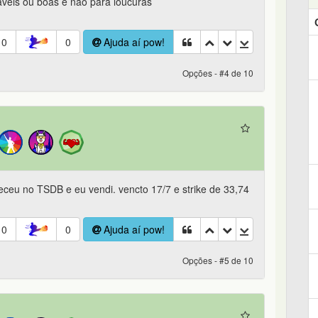
veis ou boas e nao para loucuras
0
0
Ajuda aí pow!
Opções - #4 de 10
receu no TSDB e eu vendi. vencto 17/7 e strike de 33,74
0
0
Ajuda aí pow!
Opções - #5 de 10