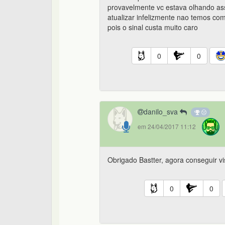
provavelmente vc estava olhando as
atualizar infelizmente nao temos co
pois o sinal custa muito caro
0
0
danilo_sva
em 24/04/2017 11:12
Obrigado Bastter, agora conseguir vis
0
0