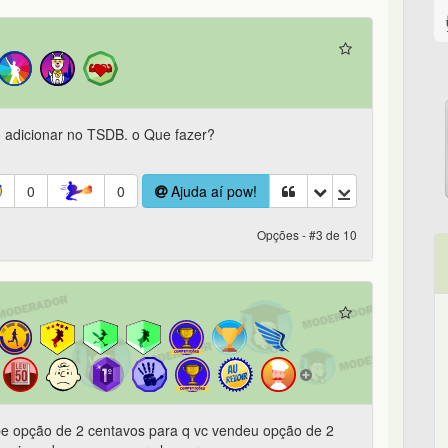
 adicionar no TSDB. o Que fazer?
0
0
Ajuda aí pow!
Opções - #3 de 10
e opção de 2 centavos para q vc vendeu opção de 2