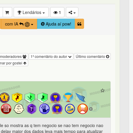
Lendários
1
com IA
Ajuda aí pow!
 moderadores
1º comentário do autor
Último comentário
nar por gostei
ele so mostra as q tem negocio se nao tem negocio nao
delay maior dos dados leva mais tempo para atualizar