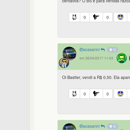
centavos? O BS é para vendas razoa
0
0
acasarini
em 26/04/2017 11:43
Oi Bastter, vendi a R$ 0,50. Ela apa
0
0
acasarini