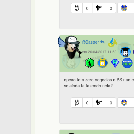
0
0
Bastter
em 26/04/2017 11:53
opçao tem zero negocios o BS nao e
vc ainda ta fazendo nela?
0
0