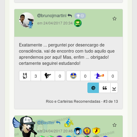
brunojmartini
em 24/04/2017 20:34
Exatamente ... perguntei por desencargo de
consciência. vai de encontro com tudo aquilo que
aprendemos por aqui! Mas, enfim ... obrigado!
certamente seguirei estudando!
3
0
0
0
Rico e Carteiras Recomendadas - #3 de 13
Bastter
em 24/04/2017 20:46