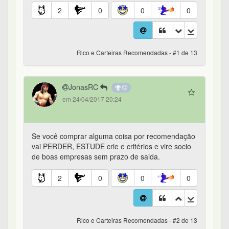
2
0
0
0
Rico e Carteiras Recomendadas - #1 de 13
JonasRC
em 24/04/2017 20:24
Se você comprar alguma coisa por recomendação
vai PERDER, ESTUDE crie e critérios e vire socio
de boas empresas sem prazo de saida.
2
0
0
0
Rico e Carteiras Recomendadas - #2 de 13