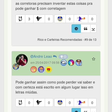
as corretoras precisam inventar estas coisas pra
pode ganhar $ com corretagem
3
0
0
0
Rico e Carteiras Recomendadas - #9 de 13
Andre Leao
em 25/04/2017 09:56
Pode ganhar assim como pode perder vai saber e
com certeza está escrito em algum lugar isso em
letras miúdas.
0
0
0
0