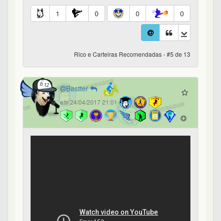
1
0
0
0
Rico e Carteiras Recomendadas - #5 de 13
Bastter
em 24/04/2017 21:01