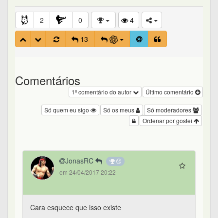
2
0
4
13
Comentários
1º comentário do autor
Último comentário
Só quem eu sigo
Só os meus
Só moderadores
Ordenar por gostei
JonasRC
em 24/04/2017 20:22
Cara esquece que isso existe