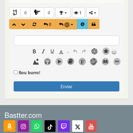
0
0
1
0
Sou burro!
Enviar
Bastter.com