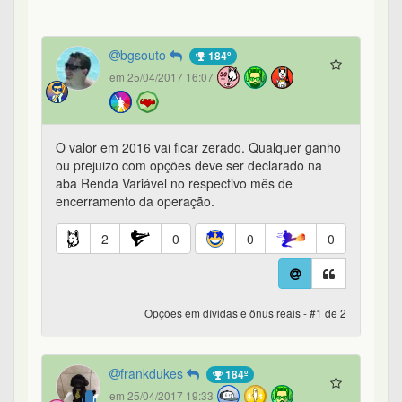
bgsouto
184º
em 25/04/2017 16:07
O valor em 2016 vai ficar zerado. Qualquer ganho
ou prejuizo com opções deve ser declarado na
aba Renda Variável no respectivo mês de
encerramento da operação.
2
0
0
0
Opções em dívidas e ônus reais - #1 de 2
frankdukes
184º
em 25/04/2017 19:33