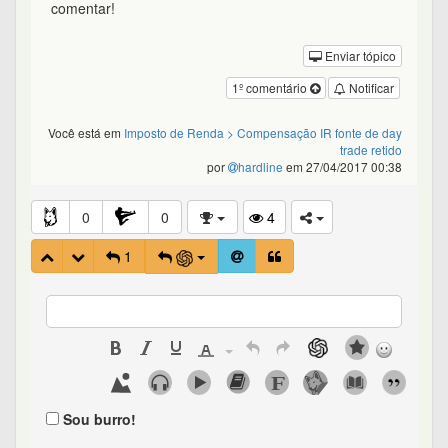
comentar!
Enviar tópico
1º comentário
Notificar
Você está em
Imposto de Renda
> Compensação IR fonte de day
trade retido
por
hardline
em 27/04/2017 00:38
0
0
4
1
Sou burro!