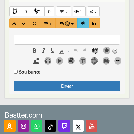
0
0
1
7
Sou burro!
Enviar
Bastter.com