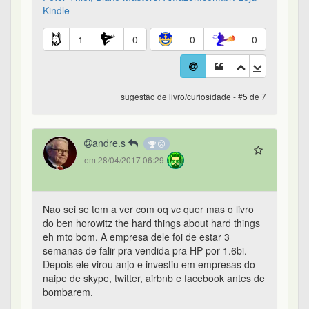
Kindle
1
0
0
0
sugestão de livro/curiosidade - #5 de 7
andre.s
em 28/04/2017 06:29
Nao sei se tem a ver com oq vc quer mas o livro
do ben horowitz the hard things about hard things
eh mto bom. A empresa dele foi de estar 3
semanas de falir pra vendida pra HP por 1.6bi.
Depois ele virou anjo e investiu em empresas do
naipe de skype, twitter, airbnb e facebook antes de
bombarem.