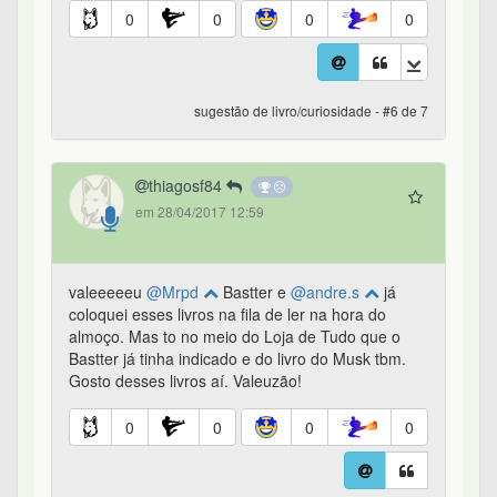
0
0
0
0
sugestão de livro/curiosidade - #6 de 7
thiagosf84
em 28/04/2017 12:59
valeeeeeu
@Mrpd
Bastter e
@andre.s
já
coloquei esses livros na fila de ler na hora do
almoço. Mas to no meio do Loja de Tudo que o
Bastter já tinha indicado e do livro do Musk tbm.
Gosto desses livros aí. Valeuzão!
0
0
0
0