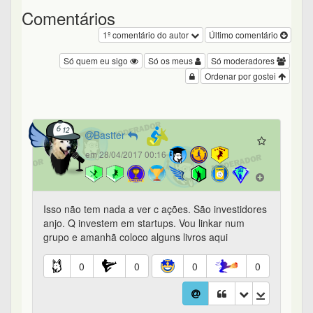
Comentários
1º comentário do autor
Último comentário
Só quem eu sigo
Só os meus
Só moderadores
Ordenar por gostei
Bastter
em 28/04/2017 00:16
Isso não tem nada a ver c ações. São investidores
anjo. Q investem em startups. Vou linkar num
grupo e amanhã coloco alguns livros aqui
0
0
0
0