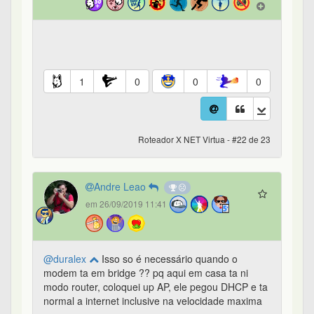
1
0
0
0
Roteador X NET Virtua - #22 de 23
Andre Leao
em 26/09/2019 11:41
@duralex
Isso so é necessário quando o
modem ta em bridge ?? pq aqui em casa ta ni
modo router, coloquei up AP, ele pegou DHCP e ta
normal a internet inclusive na velocidade maxima