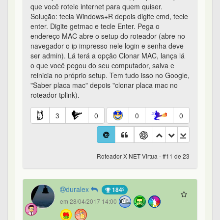
que você roteie internet para quem quiser.
Solução: tecla Windows+R depois digite cmd, tecle
enter. Digite getmac e tecle Enter. Pega o
endereço MAC abre o setup do roteador (abre no
navegador o ip impresso nele login e senha deve
ser admin). Lá terá a opção Clonar MAC, lança lá
o que você pegou do seu computador, salva e
reinicia no próprio setup. Tem tudo isso no Google,
"Saber placa mac" depois "clonar placa mac no
roteador tplink).
3
0
0
0
Roteador X NET Virtua - #11 de 23
duralex
184º
em 28/04/2017 14:00