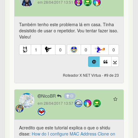
em 28/04/2017 13:51
Também tenho este problema lá em casa. Tinha
desistido de usar o repetidor. Vou tentar fazer isso.
Valeu!
1
0
0
0
Roteador X NET Virtua - #9 de 23
NicoBR
em 28/04/2017 13:57
Acredito que este tutorial explica o que o shidu
disse:
How do I configure MAC Address Clone on