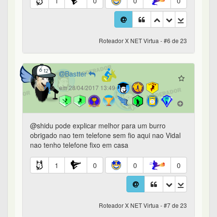
1
0
0
0
Roteador X NET Virtua - #6 de 23
Bastter
em 28/04/2017 13:49
@shidu pode explicar melhor para um burro
obrigado nao tem telefone sem fio aqui nao Vidal
nao tenho telefone fixo em casa
1
0
0
0
Roteador X NET Virtua - #7 de 23