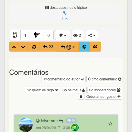
destaques neste tópico
link
1
0
2
23
Comentários
1º comentário do autor
Último comentário
Só quem eu sigo
Só os meus
Só moderadores
Ordenar por gostei
deiverson
em 28/04/2017 13:38