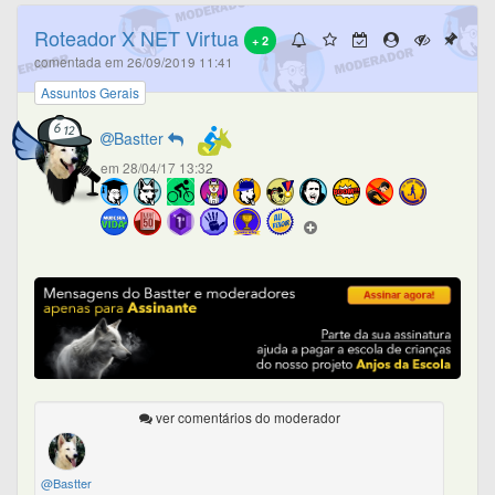
Roteador X NET Virtua
+ 2
comentada em 26/09/2019 11:41
Assuntos Gerais
Bastter
em 28/04/17 13:32
ver comentários do moderador
@Bastter