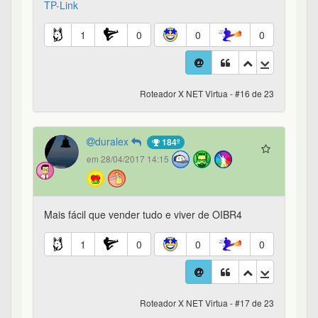
TP-Link
1
0
0
0
Roteador X NET Virtua - #16 de 23
duralex
184º
em 28/04/2017 14:15
Mais fácil que vender tudo e viver de OIBR4
1
0
0
0
Roteador X NET Virtua - #17 de 23