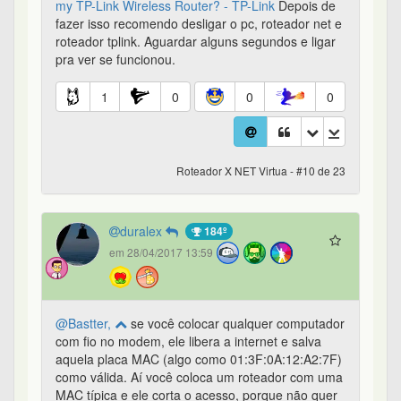
my TP-Link Wireless Router? - TP-Link
Depois de
fazer isso recomendo desligar o pc, roteador net e
roteador tplink. Aguardar alguns segundos e ligar
pra ver se funcionou.
1
0
0
0
Roteador X NET Virtua - #10 de 23
duralex
184º
em 28/04/2017 13:59
@Bastter,
se você colocar qualquer computador
com fio no modem, ele libera a internet e salva
aquela placa MAC (algo como 01:3F:0A:12:A2:7F)
como válida. Aí você coloca um roteador com uma
MAC típica e ele corta o acesso, porque não quer