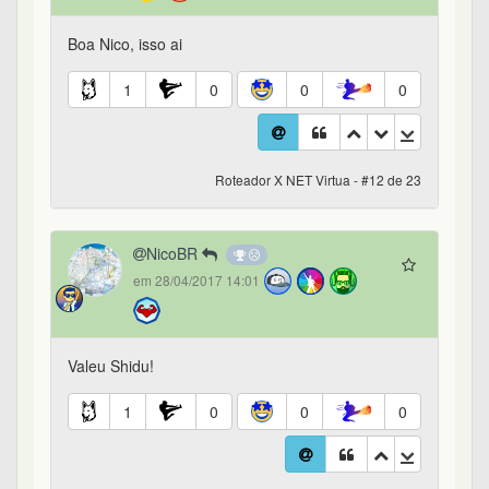
Boa Nico, isso ai
1
0
0
0
Roteador X NET Virtua - #12 de 23
NicoBR
em 28/04/2017 14:01
Valeu Shidu!
1
0
0
0