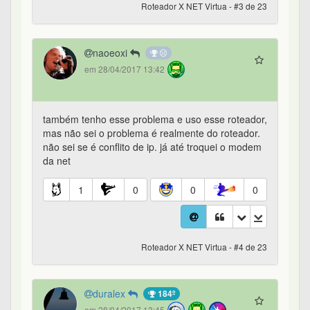
Roteador X NET Virtua - #3 de 23
naoeoxi
em 28/04/2017 13:42
também tenho esse problema e uso esse roteador,
mas não sei o problema é realmente do roteador.
não sei se é conflito de ip. já até troquei o modem
da net
1
0
0
0
Roteador X NET Virtua - #4 de 23
duralex
184º