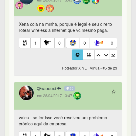
em 28/04/2017 13:45
Xena cola na minha, porque é legal e seu direito
rotear wireless a internet que vc mesmo paga.
1
0
0
0
Roteador X NET Virtua - #5 de 23
naoeoxi
em 28/04/2017 13:47
valeu.. se for isso você resolveu um problema
crônico aqui da empresa