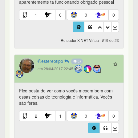
aparentemente ta funcionando obrigado pessoal
1
0
0
0
Roteador X NET Virtua - #19 de 23
estereotipo
em 28/04/2017 22:45
Fico besta de ver como vocês mexem bem com
essas coisas de tecnologia e informática. Vocês
são feras.
2
1
0
0