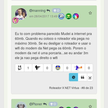
manning
em 28/04/2017 13:49
Eu to com problema parecido Mudei a internet pra
60mb. Quando eu coloco o roteador ela pega no
máximo 30mb. Se eu desligar o roteador e usar o
wifi do modem da Net pega os 60mb. Porem o
modem da net é uma porcaria...se eu andar 3m
ele ja nao pega direito o wifi
1
0
0
0
Roteador X NET Virtua - #8 de 23
Pioner