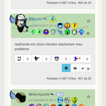
Roteador X NET Virtua - #20 de 23
Bastter
em 28/04/2017 23:12
realmente em cinco minutos resolveram meu
problema
2
0
0
0
Roteador X NET Virtua - #21 de 23
Henrique59
em 26/09/2019 08:17