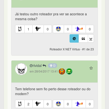
Já testou outro roteador pra ver se acontece a
mesma coisa?
1
0
0
0
Roteador X NET Virtua - #1 de 23
rlvidal
em 28/04/2017 13:41
Tem telefone sem fio perto desse roteador ou do
modem?
2
0
0
0