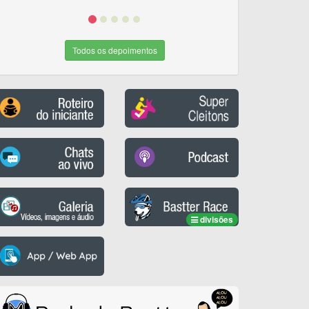
Todos os depoimentos
divisões