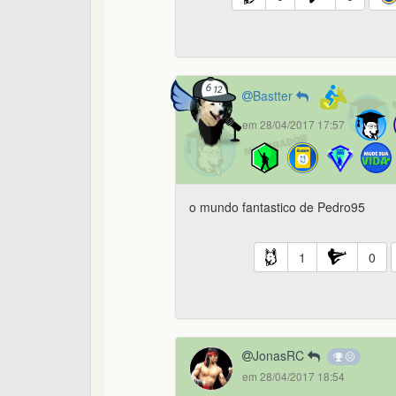
Bastter
em 28/04/2017 17:57
o mundo fantastico de Pedro95
1
0
JonasRC
em 28/04/2017 18:54