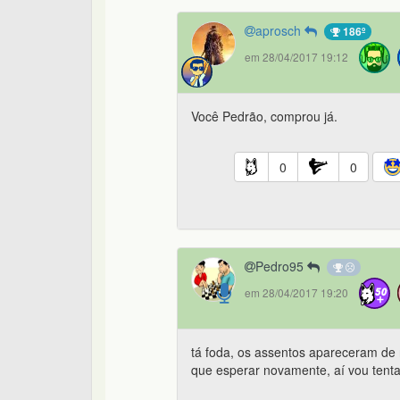
aprosch
186º
em 28/04/2017 19:12
Você Pedrão, comprou já.
0
0
Pedro95
em 28/04/2017 19:20
tá foda, os assentos apareceram de 
que esperar novamente, aí vou tent