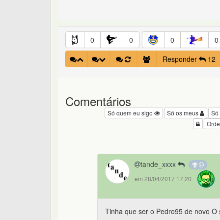
0
0
0
0
Responder
12
Comentários
Só quem eu sigo
Só os meus
Só
Orde
tande_xxxx
em 28/04/2017 17:20
Tinha que ser o Pedro95 de novo O si