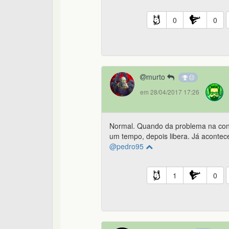
0
0
murto
em 28/04/2017 17:26
Normal. Quando da problema na conf
um tempo, depois libera. Já aconte
@pedro95
1
0