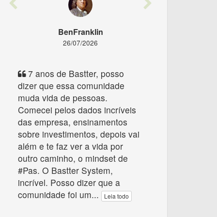
Previous
Next
BenFranklin
26/07/2026
7 anos de Bastter, posso
dizer que essa comunidade
muda vida de pessoas.
Comecei pelos dados incríveis
das empresa, ensinamentos
sobre investimentos, depois vai
além e te faz ver a vida por
outro caminho, o mindset de
#Pas. O Bastter System,
incrível. Posso dizer que a
comunidade foi um
...
Leia todo