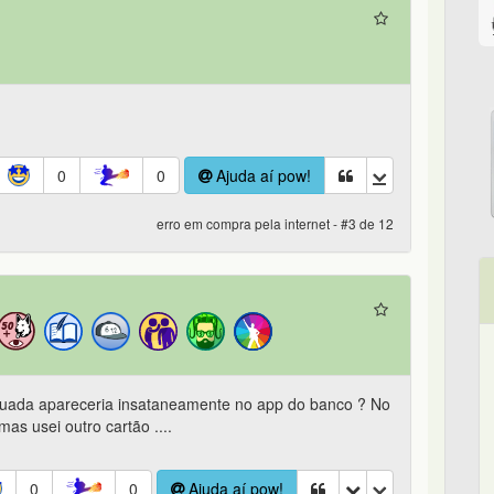
0
0
Ajuda aí pow!
erro em compra pela internet - #3 de 12
etuada apareceria insataneamente no app do banco ? No
s usei outro cartão ....
0
0
Ajuda aí pow!