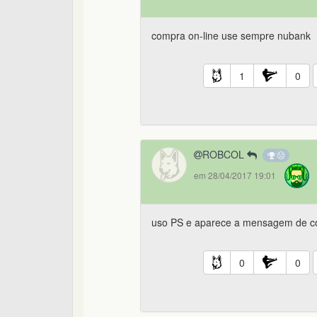
compra on-line use sempre nubank
1
0
ROBCOL
em 28/04/2017 19:01
uso PS e aparece a mensagem de c
0
0