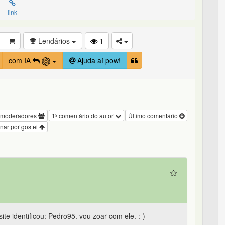
link
Lendários
1
com IA
Ajuda aí pow!
 moderadores
1º comentário do autor
Último comentário
nar por gostei
te identificou: Pedro95. vou zoar com ele. :-)