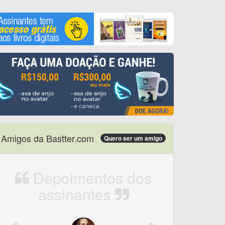
Amigos da Bastter.com
Quero ser um amigo
Depoimentos dos
assinantes