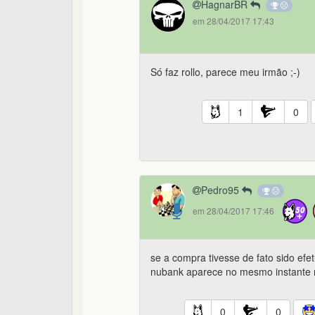
HagnarBR
em 28/04/2017 17:43
Só faz rollo, parece meu irmão ;-)
1
0
Pedro95
em 28/04/2017 17:46
se a compra tivesse de fato sido ef
nubank aparece no mesmo instante ma
0
0