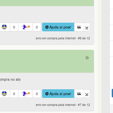
0
0
Ajuda aí pow!
erro em compra pela internet - #6 de 12
ompra no ato
0
0
Ajuda aí pow!
erro em compra pela internet - #7 de 12