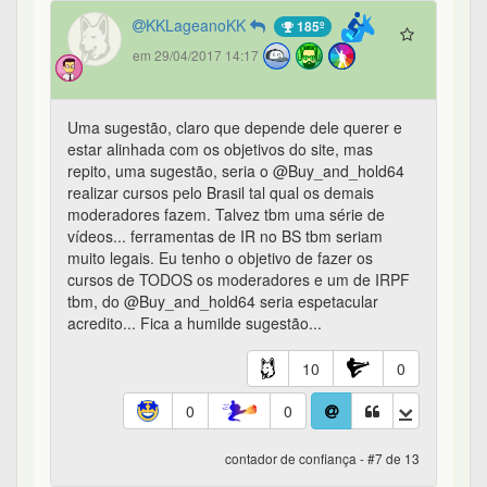
KKLageanoKK
185º
em 29/04/2017 14:17
Uma sugestão, claro que depende dele querer e
estar alinhada com os objetivos do site, mas
repito, uma sugestão, seria o @Buy_and_hold64
realizar cursos pelo Brasil tal qual os demais
moderadores fazem. Talvez tbm uma série de
vídeos... ferramentas de IR no BS tbm seriam
muito legais. Eu tenho o objetivo de fazer os
cursos de TODOS os moderadores e um de IRPF
tbm, do @Buy_and_hold64 seria espetacular
acredito... Fica a humilde sugestão...
10
0
0
0
contador de confiança - #7 de 13