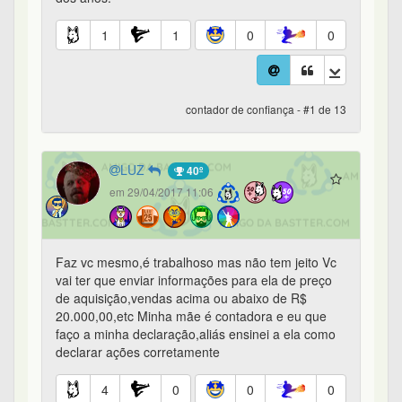
1
1
0
0
contador de confiança - #1 de 13
LUZ
40º
em 29/04/2017 11:06
Faz vc mesmo,é trabalhoso mas não tem jeito Vc
vai ter que enviar informações para ela de preço
de aquisição,vendas acima ou abaixo de R$
20.000,00,etc Minha mãe é contadora e eu que
faço a minha declaração,aliás ensinei a ela como
declarar ações corretamente
4
0
0
0