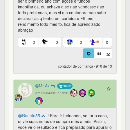
ser o primeiro ano com açoes e fundos
imobiliarios, eu achava q se nao vendesse nao
teria problemas, mas vi q a contadora nao sabe
declarar as q tenho em carteira e FII tem
rendimento todo mes tb, fica de aprendizado.
abração
2
0
0
0
contador de confiança - #10 de 13
Mr Ax
185º
em 29/04/2017 19:31
@Renato35
!! Para ir treinando, se for o caso,
envie suas notas de compra mês a mês. Assim,
você vê o resultado e fica preparado para apurar o