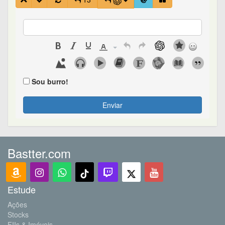
Sou burro!
Enviar
Bastter.com
Estude
Ações
Stocks
FIIs & Imóveis