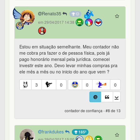
Renato35
em 29/04/2017 14:38
Estou em situação semelhante. Meu contador não
me cobra pra fazer o de pessoa física, pois já
pago honorário mensal pela jurídica. comecei
investir este ano. Devo levar minhas compras pra
ele mês a mês ou no inicio do ano que vem ?
3
0
0
0
contador de confiança - #8 de 13
frankdukes
185º
em 29/04/2017 15:00