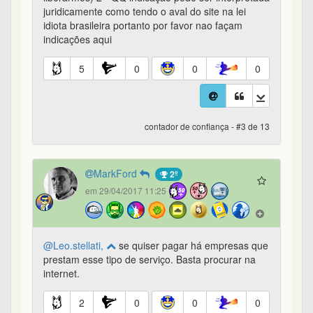
juridicamente como tendo o aval do site na lei
idiota brasileira portanto por favor nao façam
indicações aqui
5
0
0
0
contador de confiança - #3 de 13
MarkFord
2º
em 29/04/2017 11:25
@Leo.stellati,
se quiser pagar há empresas que
prestam esse tipo de serviço. Basta procurar na
internet.
2
0
0
0