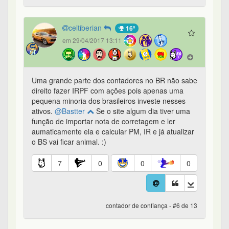
celtiberian
16º
em 29/04/2017 13:11
Uma grande parte dos contadores no BR não sabe
direito fazer IRPF com ações pois apenas uma
pequena minoria dos brasileiros investe nesses
ativos.
@Bastter
Se o site algum dia tiver uma
função de importar nota de corretagem e ler
aumaticamente ela e calcular PM, IR e já atualizar
o BS vai ficar animal. :)
7
0
0
0
contador de confiança - #6 de 13