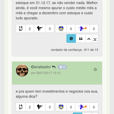
estoque em 31.12.17, se não vender nada. Melhor
ainda, é você mesmo apurar o custo médio mês a
mês e chegar a dezembro com estoque e custo
tudo apurado.
2
0
0
0
contador de confiança - #11 de 13
analisador
em 29/07/2017 15:12
e pra quem tem investimentos e negocios nos eua,
alguma dica?
2
0
0
0