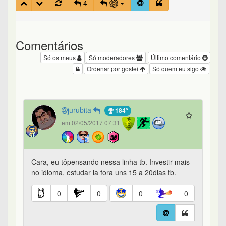
4
Comentários
Só os meus
Só moderadores
Último comentário
Ordenar por gostei
Só quem eu sigo
jurubita
184º
em 02/05/2017 07:31
Cara, eu tôpensando nessa linha tb. Investir mais
no idioma, estudar la fora uns 15 a 20dias tb.
0
0
0
0