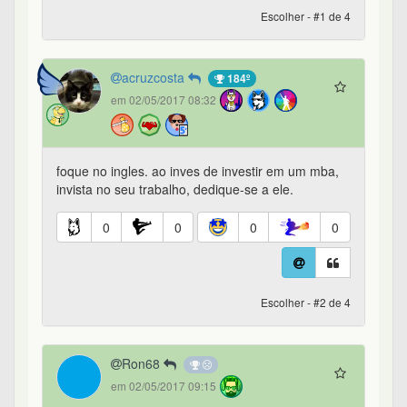
Escolher - #1 de 4
acruzcosta
184º
em 02/05/2017 08:32
foque no ingles. ao inves de investir em um mba,
invista no seu trabalho, dedique-se a ele.
0
0
0
0
Escolher - #2 de 4
Ron68
em 02/05/2017 09:15