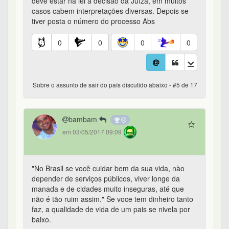
deve estar na lei a decisão da Juíza, em muitos
casos cabem interpretações diversas. Depois se
tiver posta o número do processo Abs
0
0
0
0
Sobre o assunto de sair do país discutido abaixo - #5 de 17
bambam
em 03/05/2017 09:09
"No Brasil se você cuidar bem da sua vida, nào
depender de serviços públicos, viver longe da
manada e de cidades muito inseguras, até que
não é tão ruim assim." Se voce tem dinheiro tanto
faz, a qualidade de vida de um pais se nivela por
baixo.