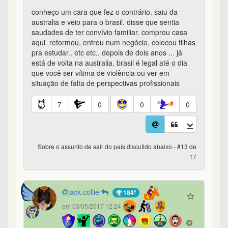
conheço um cara que fez o contrário. saiu da
australia e veio para o brasil. disse que sentia
saudades de ter convívio familiar. comprou casa
aqui. reformou, entrou num negócio, colocou filhas
pra estudar.. etc etc.. depois de dois anos ... já
está de volta na australia. brasil é legal até o dia
que você ser vítima de violência ou ver em
situação de falta de perspectivas profissionais
7
0
0
0
Sobre o assunto de sair do país discutido abaixo - #13 de
17
jack.collie
184º
em 03/05/2017 12:24