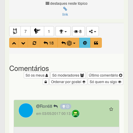
destaques neste tópico
link
7
1
8
18
Comentários
Só os meus
Só moderadores
Último comentário
Ordenar por gostei
Só quem eu sigo
Ron68
em 03/05/2017 00:13