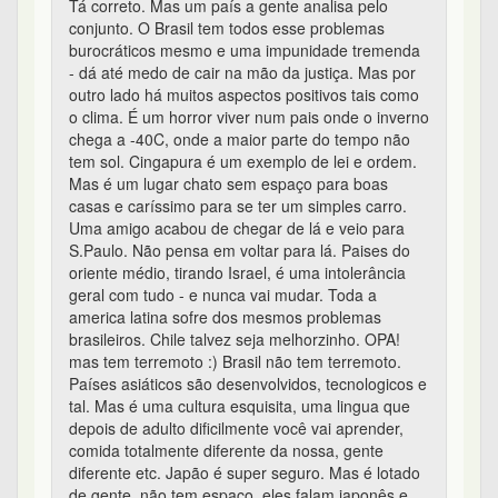
Tá correto. Mas um país a gente analisa pelo
conjunto. O Brasil tem todos esse problemas
burocráticos mesmo e uma impunidade tremenda
- dá até medo de cair na mão da justiça. Mas por
outro lado há muitos aspectos positivos tais como
o clima. É um horror viver num pais onde o inverno
chega a -40C, onde a maior parte do tempo não
tem sol. Cingapura é um exemplo de lei e ordem.
Mas é um lugar chato sem espaço para boas
casas e caríssimo para se ter um simples carro.
Uma amigo acabou de chegar de lá e veio para
S.Paulo. Não pensa em voltar para lá. Paises do
oriente médio, tirando Israel, é uma intolerância
geral com tudo - e nunca vai mudar. Toda a
america latina sofre dos mesmos problemas
brasileiros. Chile talvez seja melhorzinho. OPA!
mas tem terremoto :) Brasil não tem terremoto.
Países asiáticos são desenvolvidos, tecnologicos e
tal. Mas é uma cultura esquisita, uma lingua que
depois de adulto dificilmente você vai aprender,
comida totalmente diferente da nossa, gente
diferente etc. Japão é super seguro. Mas é lotado
de gente, não tem espaço, eles falam japonês e