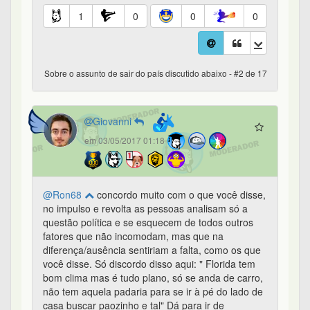
1
0
0
0
Sobre o assunto de sair do país discutido abaixo - #2 de 17
Giovanni
em 03/05/2017 01:18
@Ron68
concordo muito com o que você disse,
no impulso e revolta as pessoas analisam só a
questão política e se esquecem de todos outros
fatores que não incomodam, mas que na
diferença/ausência sentiriam a falta, como os que
você disse. Só discordo disso aqui: " Florida tem
bom clima mas é tudo plano, só se anda de carro,
não tem aquela padaria para se ir à pé do lado de
casa buscar paozinho e tal" Dá para ir de