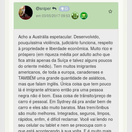
sniper
em 03/05/2017 09:53
Acho a Austrália espetacular. Desenvolvido,
pouquíssima violência, judiciário funciona, respeito
à propriedade e liberdade econômica. Muito rico e
próspero (em riqueza média por adulto acho que
fica atrás apenas da Suíça e talvez alguns poucos
do oriente médio). Tem muitos imigrantes
americanos, de toda a europa, canadenses e
TAMBÉM uma grande quantidade de asiáticos,
mas que falam inglês. Única coisa que tem pouco
lá é imigrante africano então pra uma pessoa
negra não é bom. Essa coisa de trânsito/preço de
carro é pessoal. Em Sydney dá pra andar bem de
carro e eles são muito baratos. Mas trem/ônibus
são muito melhores. Integrados, seguros, limpos,
rápidos, enfim, é difícil reclamar. Você vai lendo no
seu celular ou tablet e nem se preocupa com o
que está acontecendo à sua volta. E é muito mais