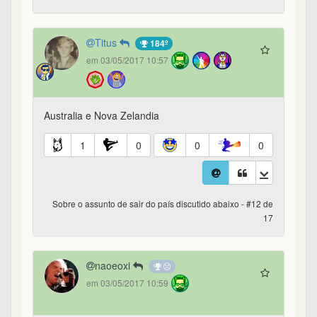
Titus
184º
em 03/05/2017 10:57
Australia e Nova Zelandia
1
0
0
0
Sobre o assunto de sair do país discutido abaixo - #12 de
17
naoeoxi
em 03/05/2017 10:59