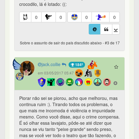
crocodilo, lá é lotado: ((:
0
0
0
0
Sobre o assunto de sair do país discutido abaixo - #3 de 17
jack.collie
184º
em 03/05/2017 05:47
Piorar não sei se piorou, acho que melhorou, mas
continua ruim :). Tirando todos os problemas, o
que mais me incomoda é violência e impunidade
mesmo. Como você disse, aqui o crime compensa.
É só olhar essa lavajato, pôde-se até dizer que
nunca se viu tanto "peixe grande" sendo preso,
mas se você ver todo o teatro que tão fazendo, o