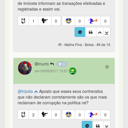
de imóveis informam as transações efetivadas e
registradas e assim vai.
1
0
0
0
IR - Malha Fina - Bolsa - #6 de 15
murto
em 03/05/2017 15:57
@tripida
Aposto que esses seus conhecidos
que não declaram corretamente são os que mais
reclamam de corrupção na política né?
2
0
0
0