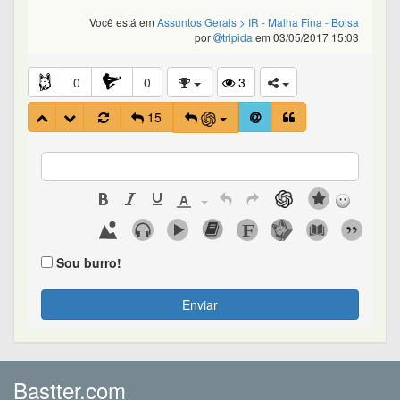
Você está em
Assuntos Gerais
> IR - Malha Fina - Bolsa
por
tripida
em 03/05/2017 15:03
0
0
3
15
Sou burro!
Enviar
Bastter.com