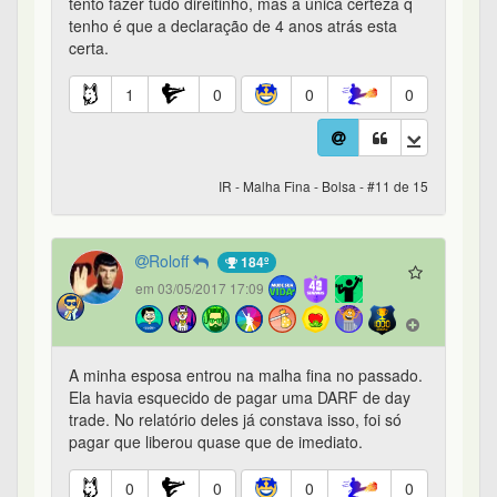
tento fazer tudo direitinho, mas a única certeza q
tenho é que a declaração de 4 anos atrás esta
certa.
1
0
0
0
IR - Malha Fina - Bolsa - #11 de 15
Roloff
184º
em 03/05/2017 17:09
A minha esposa entrou na malha fina no passado.
Ela havia esquecido de pagar uma DARF de day
trade. No relatório deles já constava isso, foi só
pagar que liberou quase que de imediato.
0
0
0
0