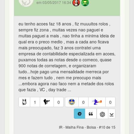
em 03/05/2017 16:34
eu tenho acoes faz 18 anos , fiz muuuitos rolos ,
sempre fiz zona , muitas vezes nao paguei e
muitas paguei a mais , nao tinha a minima ideia de
qual era o preco medio , mas a cada ano ficava
mais preocupado, faz 3 anos contratei uma
empresa de contabilidade especializada em acoes,
puxamos todas as notas desde o comeco, quase
900 notas de corretagem, e organizaram
tudo...hoje pago uma mensalidade merreca por
mes e fazem tudo , nem me preocupo mais
...embora agora nao faco nem a metade dos rolos
que fazia , VC , day trade ...
1
0
0
0
IR - Malha Fina - Bolsa - #10 de 15