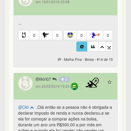
em 13/01/2018 20:58
...
0
0
0
0
IR - Malha Fina - Bolsa - #14 de 15
tikiri07
em 23/02/2019 19:22
@Old
,Olá então se a pessoa não é obrigada a
declarar imposto de renda e nunca declarou,e se
ela for começar a comprar ações na bolsa,
durante um ano uns R$500,00 a por mês em
ações e quando ela for vender não vender um