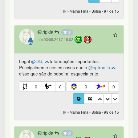
IR - Malha Fina - Bolsa - #7 de 15
tripida
em 03/05/2017 16:02
Legal
@Old,
informações importantes.
Principalmente nestes casos que o
@ppfrontin
disse que são de bobeira, esquecimento.
0
0
0
0
IR - Malha Fina - Bolsa - #8 de 15
tripida