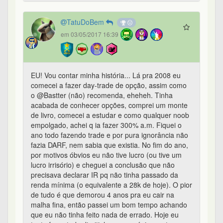
TatuDoBem
em 03/05/2017 16:39
EU! Vou contar minha história... Lá pra 2008 eu
comecei a fazer day-trade de opção, assim como
o @Bastter (não) recomenda, eheheh. Tinha
acabada de conhecer opções, comprei um monte
de livro, comecei a estudar e como qualquer noob
empolgado, achei q ia fazer 300% a.m. Fiquei o
ano todo fazendo trade e por pura ignorância não
fazia DARF, nem sabia que existia. No fim do ano,
por motivos óbvios eu não tive lucro (ou tive um
lucro irrisório) e cheguei a conclusão que não
precisava declarar IR pq não tinha passado da
renda mínima (o equivalente a 28k de hoje). O pior
de tudo é que demorou 4 anos pra eu cair na
malha fina, então passei um bom tempo achando
que eu não tinha feito nada de errado. Hoje eu