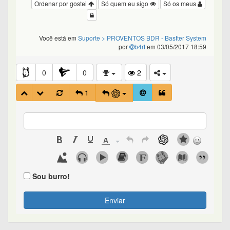
Ordenar por gostei
Só quem eu sigo
Só os meus
Você está em
Suporte
> PROVENTOS BDR - Bastter System
por
b4rt
em 03/05/2017 18:59
0
0
2
1
Sou burro!
Enviar