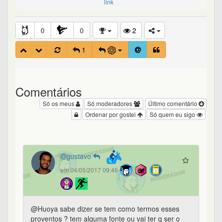
link
0
0
2
1
Comentários
Só os meus
Só moderadores
Último comentário
Ordenar por gostei
Só quem eu sigo
gustavo
em 04/05/2017 09:46
@Huoya sabe dizer se tem como termos esses
proventos ? tem alguma fonte ou vai ter q ser o