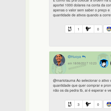
E como faz pra colocar a ordem na 
aportei 1000 dolares na conta da co
apenas o valor sem saber o preço e 
quantidade de ativos quando a corre
1
0
Huoya
em 18/06/2017 10:23
@mariotauma Ao selecionar o ativo v
quantidade que quer comprar e pront
não os da pedra tb, ai é esperar e 
3
0