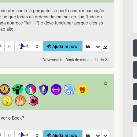
o abri conta lá perguntei se podia ocorrer execução
ino que todas as ordens devem ser do tipo "tudo ou
a aparece "full fill") e deve funcionar porque eles só
ap alto.
0
0
Ajuda aí pow!
Drivewealth - Book de ofertas - #1 de 21
 ver o Book?
0
0
Ajuda aí pow!