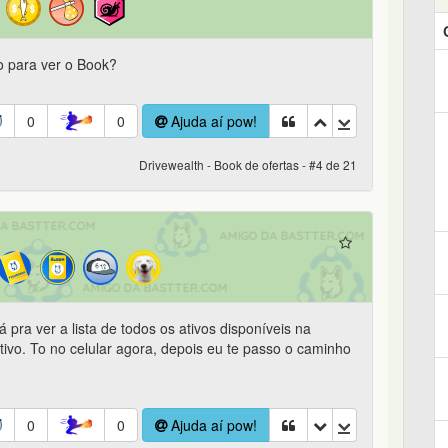
 para ver o Book?
0
0
Ajuda aí pow!
Drivewealth - Book de ofertas - #4 de 21
 pra ver a lista de todos os ativos disponíveis na
etivo. To no celular agora, depois eu te passo o caminho
0
0
Ajuda aí pow!