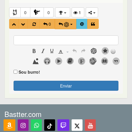
0
0
1
0
Sou burro!
Enviar
Bastter.com