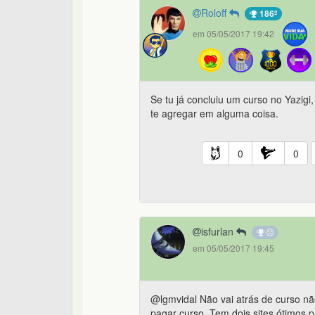
Roloff
186º
em 05/05/2017 19:42
Se tu já concluiu um curso no Yazigi
te agregar em alguma coisa.
0
0
isfurlan
em 05/05/2017 19:45
@lgmvidal Não vai atrás de curso nã
pagar curso. Tem dois sites ótimos p