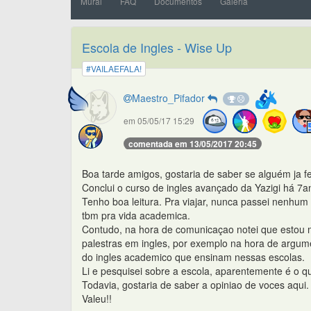
Mural
FAQ
Documentos
Galeria
Escola de Ingles - Wise Up
#VAILAEFALA!
Maestro_Pifador
em 05/05/17 15:29
comentada em 13/05/2017 20:45
Boa tarde amigos, gostaria de saber se alguém ja f
Conclui o curso de ingles avançado da Yazigi há 7an
Tenho boa leitura. Pra viajar, nunca passei nenhum 
tbm pra vida academica.
Contudo, na hora de comunicaçao notei que estou m
palestras em ingles, por exemplo na hora de argum
do ingles academico que ensinam nessas escolas.
Li e pesquisei sobre a escola, aparentemente é o q
Todavia, gostaria de saber a opiniao de voces aqui.
Valeu!!