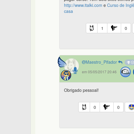
http://www.italki.com
e
Curso de Ingl
casa
1
0
Maestro_Pifador
em 05/05/2017 20:46
Obrigado pessoal!
0
0