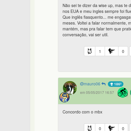
Não sei te dizer da wise up, mas te 
nos EUA e meu ingles sempre foi flu
Que inglês fiasquento... me engasga
meses. Voltei a falar normalmente, 
mantém, mas pra falar tem que prati
conversação, vai ser util.
1
0
mauro06
186º
em 05/05/2017 16:57
Concordo com o mbx
0
0