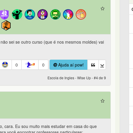
, não sei se outro curso (que é nos mesmos moldes) vai
0
0
Ajuda aí pow!
Escola de Ingles - Wise Up - #4 de 9
o, cara. Eu sou muito mais estudar em casa do que
ara você encontrar professores particulares: