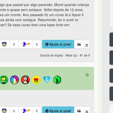
digo que passei por algo parecido. Morei quando criança
ente e quase sem sotaque. Voltei depois de 12 anos.
va um monte. Ano passado fiz um curso lá e fiquei 3
mas ainda com sotaque. Resumindo, ler e ouvir vc
car!! Se esse curso tiver uma base forte em
0
0
Ajuda aí pow!
Escola de Ingles - Wise Up - #1 de 9
0
0
Ajuda aí pow!