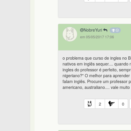
NobreYuri
em 05/05/2017 17:06
o problema que curso de ingles no 
nativos em inglês sequer.... quando 
ingles do professor é perfeito, sem
nigeriano?" O melhor para aprender 
falam inglês. Procure um professor pa
americano, australiano.... vale muito
2
0