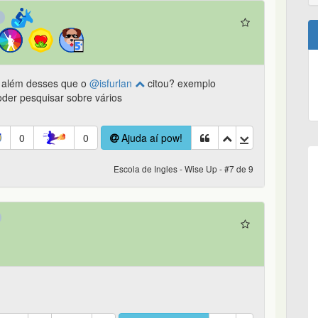
s além desses que o
@isfurlan
citou? exemplo
der pesquisar sobre vários
0
0
Ajuda aí pow!
Escola de Ingles - Wise Up - #7 de 9