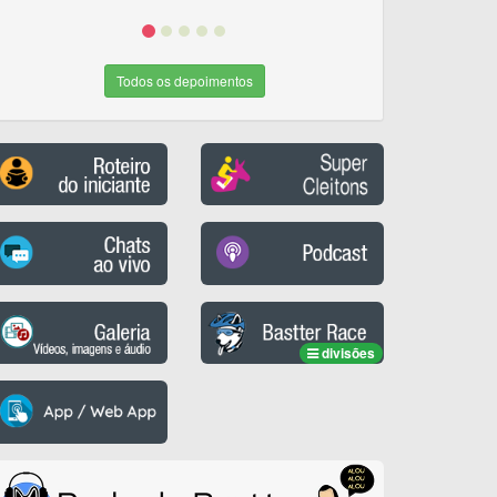
Todos os depoimentos
divisões