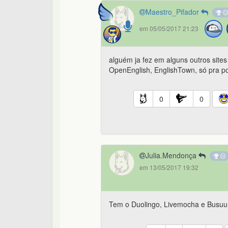
Maestro_Pifador
em 05/05/2017 21:23
alguém ja fez em alguns outros site
OpenEnglish, EnglishTown, só pra po
0
0
Julia.Mendonça
em 13/05/2017 19:32
Tem o Duolingo, Livemocha e Busuu