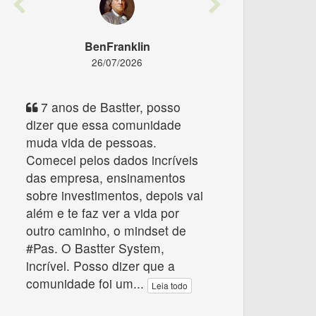
Previous
Next
BenFranklin
26/07/2026
7 anos de Bastter, posso
dizer que essa comunidade
muda vida de pessoas.
Comecei pelos dados incríveis
das empresa, ensinamentos
sobre investimentos, depois vai
além e te faz ver a vida por
outro caminho, o mindset de
#Pas. O Bastter System,
incrível. Posso dizer que a
comunidade foi um
...
Leia todo