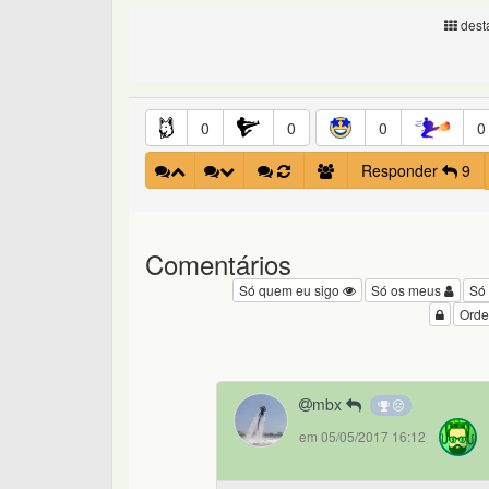
desta
0
0
0
0
Responder
9
Comentários
Só quem eu sigo
Só os meus
Só
Orde
mbx
em 05/05/2017 16:12