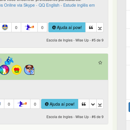
ês Online via Skype - QQ English - Estude inglês em
0
0
Ajuda aí pow!
Escola de Ingles - Wise Up - #5 de 9
0
0
Ajuda aí pow!
Escola de Ingles - Wise Up - #6 de 9