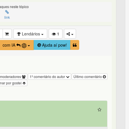
ques neste tópico
link
Lendários
1
com IA
Ajuda aí pow!
 moderadores
1º comentário do autor
Último comentário
nar por gostei