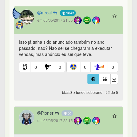
mrcal
184º
em 05/05/2017 21:55
Isso já tinha sido anunciado também no ano
passado, não? Não sei se chegaram a executar
vendas, mas anúncio eu sei que teve.
0
0
0
0
bbas3 x fundo soberano - #2 de 5
Pioner
em 05/05/2017 22:15