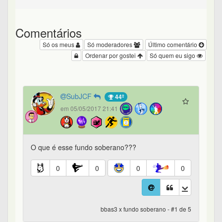
Comentários
Só os meus
Só moderadores
Último comentário
Ordenar por gostei
Só quem eu sigo
SubJCF
44º
em 05/05/2017 21:41
O que é esse fundo soberano???
0
0
0
0
bbas3 x fundo soberano - #1 de 5