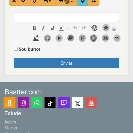
5
Sou burro!
Enviar
Bastter.com
Estude
Ações
Stocks