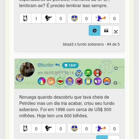
lembram-se? É preciso lembrar isso sempre.
1
0
0
0
bbas3 x fundo soberano - #4 de 5
buttler
184º
em 06/05/2017 10:14
Noruega quando descobriu que tava cheia de
Petróleo mas um dia iria acabar, criou seu fundo
soberano. Foi em 1996 com cerca de US$ 500
milhões. Hoje tem uns 600 bilhões.
0
0
0
0