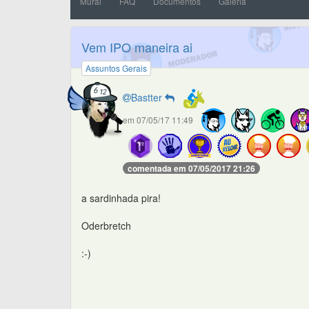
Mural
FAQ
Documentos
Galeria
Vem IPO maneira ai
Assuntos Gerais
Bastter
em 07/05/17 11:49
comentada em 07/05/2017 21:26
a sardinhada pira!
Oderbretch
:-)