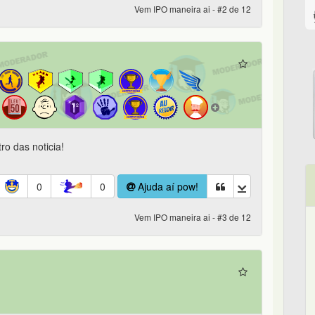
Vem IPO maneira ai - #2 de 12
o das noticia!
0
0
Ajuda aí pow!
Vem IPO maneira ai - #3 de 12