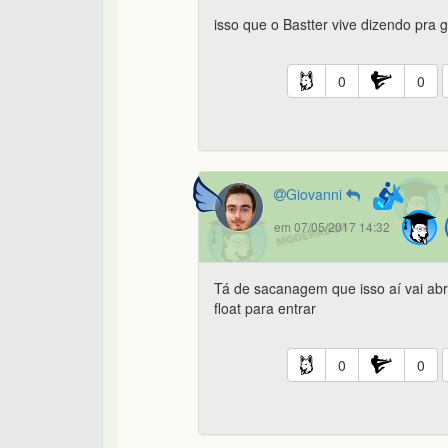
isso que o Bastter vive dizendo pra g
0
0
Giovanni
em 07/05/2017 14:32
Tá de sacanagem que isso aí vai abr
float para entrar
0
0