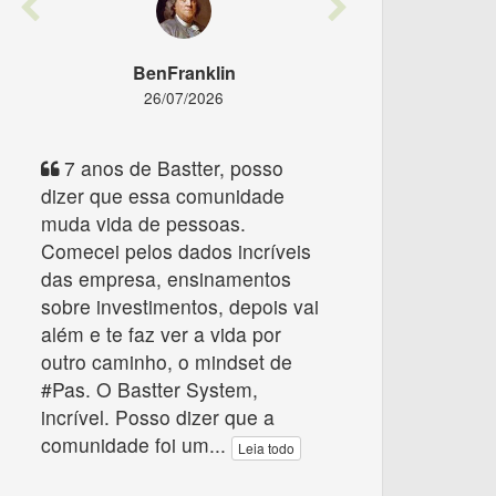
Previous
Next
BenFranklin
26/07/2026
7 anos de Bastter, posso
dizer que essa comunidade
muda vida de pessoas.
Comecei pelos dados incríveis
das empresa, ensinamentos
sobre investimentos, depois vai
além e te faz ver a vida por
outro caminho, o mindset de
#Pas. O Bastter System,
incrível. Posso dizer que a
comunidade foi um
...
Leia todo