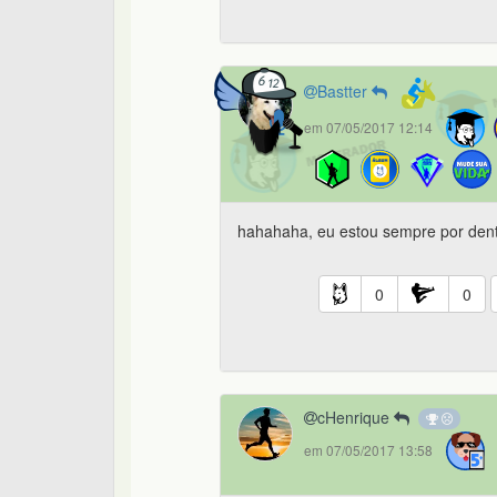
Bastter
em 07/05/2017 12:14
hahahaha, eu estou sempre por dentr
0
0
cHenrique
em 07/05/2017 13:58