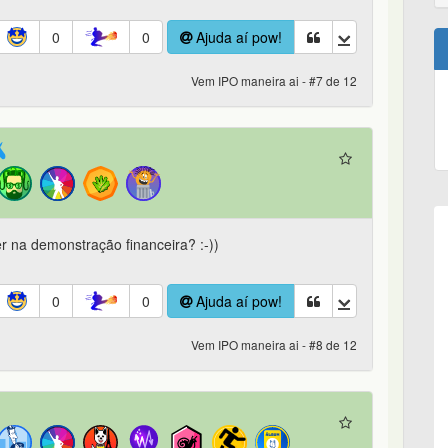
0
0
Ajuda aí pow!
Vem IPO maneira ai - #7 de 12
r na demonstração financeira? :-))
0
0
Ajuda aí pow!
Vem IPO maneira ai - #8 de 12