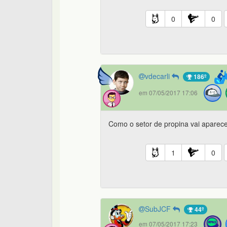
0
0
vdecarli
186º
em 07/05/2017 17:06
Como o setor de propina vai aparece
1
0
SubJCF
44º
em 07/05/2017 17:23