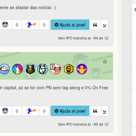
ente se afastar das notícia :-)
0
0
Ajuda aí pow!
Vem IPO maneira ai - #4 de 12
ir capital, só se for com PN sem tag along e 0% On Free
0
0
Ajuda aí pow!
Vem IPO maneira ai - #5 de 12