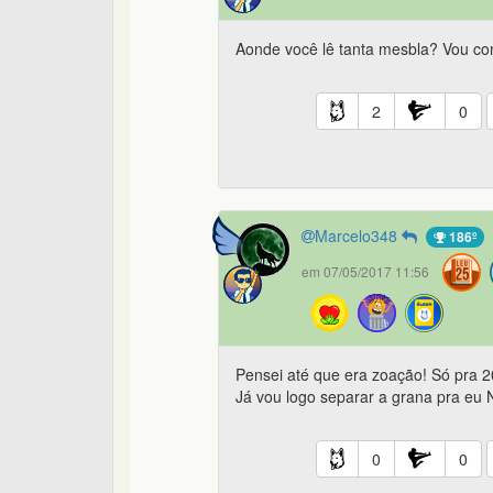
Aonde você lê tanta mesbla? Vou comp
2
0
Marcelo348
186º
em 07/05/2017 11:56
Pensei até que era zoação! Só pra 20
Já vou logo separar a grana pra eu N
0
0