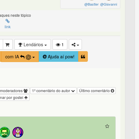
@Bastter
@Giovanni
ques neste tópico
link
Lendários
1
com IA
Ajuda aí pow!
 moderadores
1º comentário do autor
Último comentário
nar por gostei