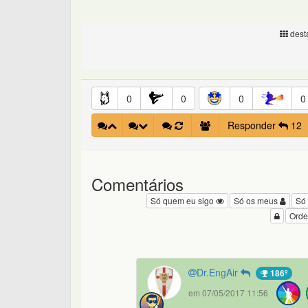
desta
0
0
0
0
Responder
12
Comentários
Só quem eu sigo
Só os meus
Só
Orde
Dr.EngAir
186º
em 07/05/2017 11:56