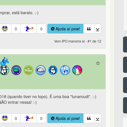
rar, está barato. :-)
0
0
Ajuda aí pow!
Vem IPO maneira ai - #1 de 12
18 (quando tiver no topo). É uma boa "tunaroudi". :-)
ÃO entrar nessa! :-)
0
0
Ajuda aí pow!