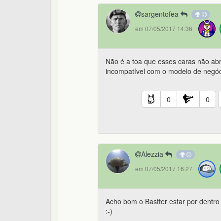
sargentofea
em 07/05/2017 14:36
Não é a toa que esses caras não abr
incompatível com o modelo de negóc
0
0
Alezzia
em 07/05/2017 16:27
Acho bom o Bastter estar por dentro 
:-)