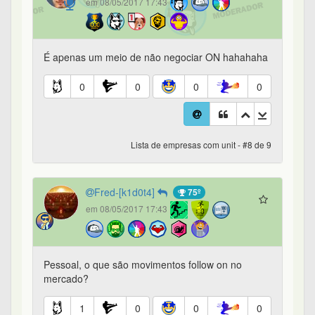
em 08/05/2017 17:43
É apenas um meio de não negociar ON hahahaha
0
0
0
0
Lista de empresas com unit - #8 de 9
Fred-[k1d0t4]
75º
em 08/05/2017 17:43
Pessoal, o que são movimentos follow on no
mercado?
1
0
0
0