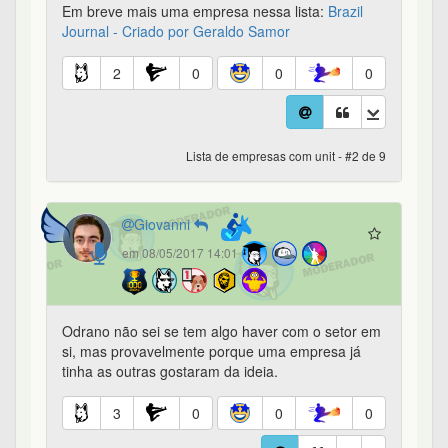
Em breve mais uma empresa nessa lista:
Brazil
Journal - Criado por Geraldo Samor
2
0
0
0
Lista de empresas com unit - #2 de 9
Giovanni
em 08/05/2017 14:01
Odrano não sei se tem algo haver com o setor em
si, mas provavelmente porque uma empresa já
tinha as outras gostaram da ideia.
3
0
0
0