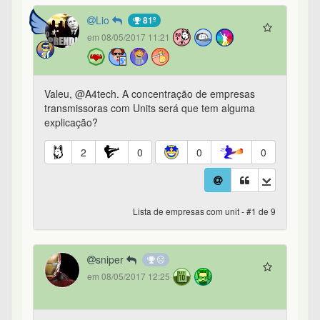
Lio
81º
em 08/05/2017 11:21
Valeu, @A4tech. A concentração de empresas
transmissoras com Units será que tem alguma
explicação?
2
0
0
0
Lista de empresas com unit - #1 de 9
sniper
em 08/05/2017 12:25