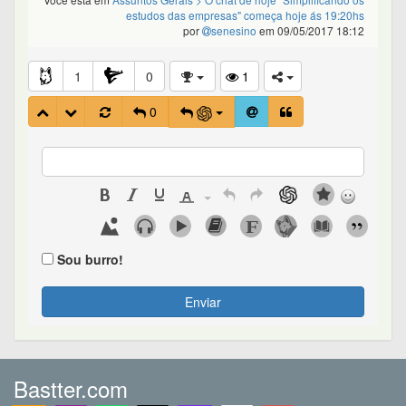
estudos das empresas" começa hoje ás 19:20hs
por
senesino
em 09/05/2017 18:12
1
0
1
0
Sou burro!
Enviar
Bastter.com