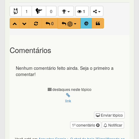
1
0
1
0
Comentários
Nenhum comentário feito ainda. Seja o primeiro a
comentar!
destaques neste tópico
link
Enviar tópico
1º comentário
Notificar
Você está em
Assuntos Gerais
> O chat de hoje "Simplificando os