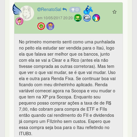
RenatoSal
em 10/05/2017 20:20
No primeiro momento senti como uma punhalada
no peito ela estudar ser vendida para o Itaú, logo
ela que falava ser melhor que os bancos, junto
com ela se vai a Clear e a Rico (antes ela não
tivesse comprada as outras corretoras). Mas tem
que ver o que vai mudar, se é que vai mudar. Uso
ela e outra para Renda Fixa. Se continuar boa vai
ficando com meu dinheirinho aplicado. Renda
variável comecei agora na Socopa e vou mudar o
que tem na XP pra Socopa. Enquanto sou
pequeno posso comprar ações a taxa de de R$
7,00, não cobram para compra de ETF e FIIs
então quando cai rendimento do FII e dividendos
já compro um FIIzinho sem custos. Espero que
essa compra seja boa para o Itau refletindo no
ITUB3.