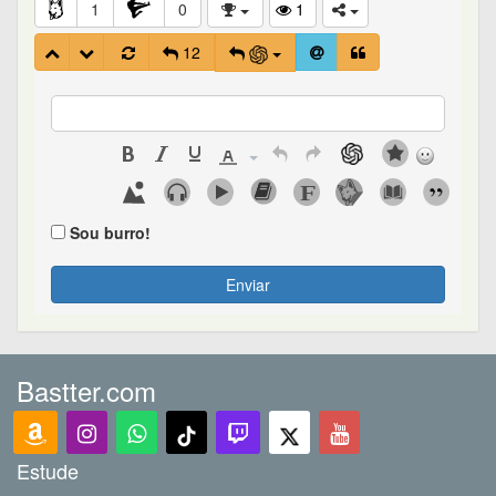
1
0
1
12
Sou burro!
Enviar
Bastter.com
Estude