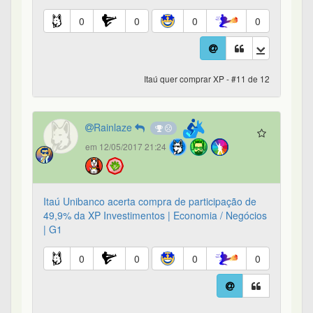
0
0
0
0
Itaú quer comprar XP - #11 de 12
Rainlaze
em 12/05/2017 21:24
Itaú Unibanco acerta compra de participação de
49,9% da XP Investimentos | Economia / Negócios
| G1
0
0
0
0