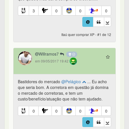
3
0
0
0
Itaú quer comprar XP - #1 de 12
Willramos7
em 09/05/2017 19:42
Bastidores do mercado
@Pelágico
... Eu acho
que seria bom. A corretora em questão já domina
o mercado de corretoras, e tem um
custo/benefício/atuação que não tem ajudado.
0
0
0
0