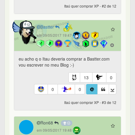
Itaú quer comprar XP - #2 de 12
Bastter
em 09/05/2017 19:47
eu acho q o Itau deveria comprar a Bastter.com
vou escrever no meu Blog :-)
13
0
0
0
Itaú quer comprar XP - #3 de 12
Ron68
em 09/05/2017 19:48