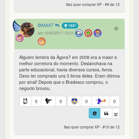
Itaú quer comprar XP - #9 de 12
MAXT
185º
em 10/05/2017 15:21
Alguém lembra da Àgora? em 2008 era a maior e
melhor corretora do momento. Deslanchava na
parte educacional, havia diversos cursos, livros.
Devo ter comprado uns 3 livros deles. Eram ótimos
por sinal! Depois que o Bradesco comprou, o
negocio broxou.
0
0
0
0
Itaú quer comprar XP - #10 de 12