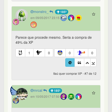
monstro_
185º
em 09/05/2017 23:15
Parece que procede mesmo. Seria a compra de
49% da XP
1
0
0
0
Itaú quer comprar XP - #7 de 12
mrcal
185º
em 10/05/2017 07:50