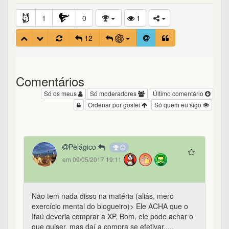
1
0
1
12
Comentários
Só os meus
Só moderadores
Último comentário
Ordenar por gostei
Só quem eu sigo
Pelágico
em 09/05/2017 19:11
Não tem nada disso na matéria (aliás, mero
exercício mental do blogueiro)> Ele ACHA que o
Itaú deveria comprar a XP. Bom, ele pode achar o
que quiser, mas daí a compra se efetivar.....