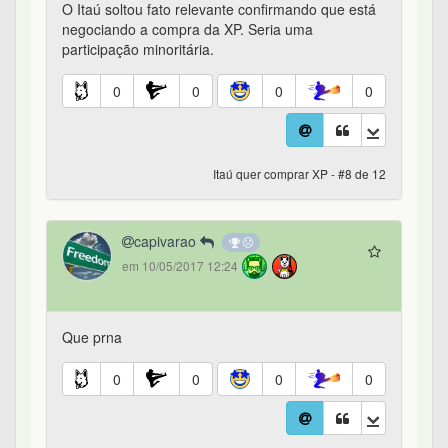
O Itaú soltou fato relevante confirmando que está
negociando a compra da XP. Seria uma
participação minoritária.
0
0
0
0
Itaú quer comprar XP - #8 de 12
capivarao
em 10/05/2017 12:24
Que prna
0
0
0
0