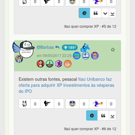
0
0
0
0
Itaú quer comprar XP - #5 de 12
Barbas
185º
em 09/05/2017 22:25
Existem outras fontes, pessoal
Itaú Unibanco faz
oferta para adquirir XP Investimentos às vésperas
do IPO
0
0
0
0
Itaú quer comprar XP - #6 de 12