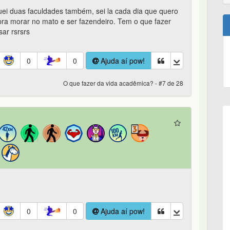
uei duas faculdades também, sei la cada dia que quero
pra morar no mato e ser fazendeiro. Tem o que fazer
ar rsrsrs
0
0
Ajuda aí pow!
O que fazer da vida acadêmica? - #7 de 28
0
0
Ajuda aí pow!