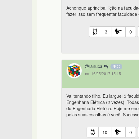
Achonque aprincipal lição na faculda
fazer isso sem frequentar faculdade 
3
0
ranuca
em 16/05/2017 15:15
Vai tentando filho. Eu larguei 5 fac
Engenharia Elétrica (2 vezes). Todas
de Engenharia Elétrica. Hoje me enco
pelas suas escolhas é você! Sucesso
10
0