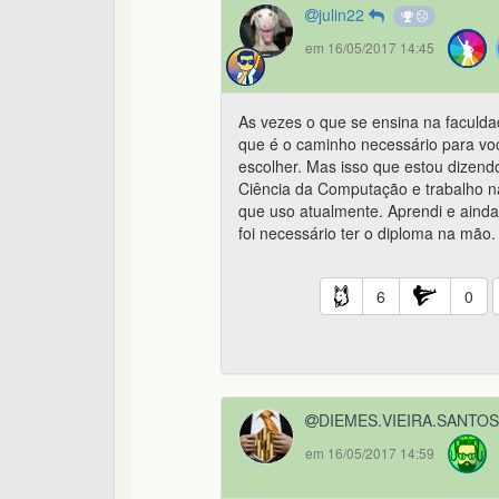
julin22
em 16/05/2017 14:45
As vezes o que se ensina na faculdad
que é o caminho necessário para vo
escolher. Mas isso que estou dizend
Ciência da Computação e trabalho n
que uso atualmente. Aprendi e aind
foi necessário ter o diploma na mão.
6
0
DIEMES.VIEIRA.SANTO
em 16/05/2017 14:59