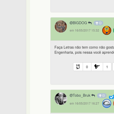
BIGDOG
em 16/05/2017 15:32
Faça Letras não tem como não gostar
Engenharia, pois nessa você aprende
0
1
Tobo_Bruk
em 16/05/2017 16:27