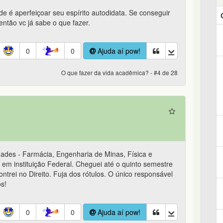
de é aperfeiçoar seu espírito autodidata. Se conseguir
então vc já sabe o que fazer.
0
0
Ajuda aí pow!
O que fazer da vida acadêmica? - #4 de 28
uldades - Farmácia, Engenharia de Minas, Física e
 em instituição Federal. Cheguei até o quinto semestre
ntrei no Direito. Fuja dos rótulos. O único responsável
s!
0
0
Ajuda aí pow!