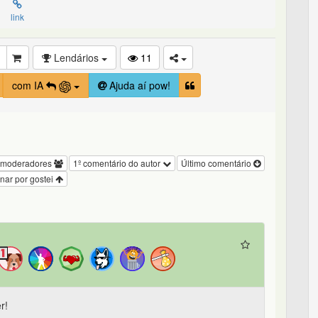
link
Lendários
11
com IA
Ajuda aí pow!
 moderadores
1º comentário do autor
Último comentário
nar por gostei
r!