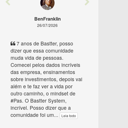
Previous
Next
BenFranklin
26/07/2026
7 anos de Bastter, posso
dizer que essa comunidade
muda vida de pessoas.
Comecei pelos dados incríveis
das empresa, ensinamentos
sobre investimentos, depois vai
além e te faz ver a vida por
outro caminho, o mindset de
#Pas. O Bastter System,
incrível. Posso dizer que a
comunidade foi um
...
Leia todo