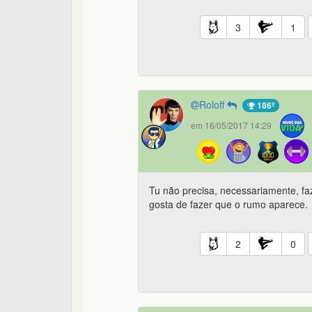
3
1
Roloff
186º
em 16/05/2017 14:29
Tu não precisa, necessariamente, fa
gosta de fazer que o rumo aparece.
2
0