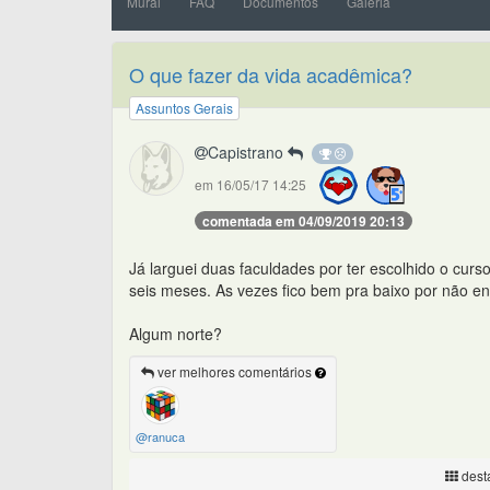
Mural
FAQ
Documentos
Galeria
O que fazer da vida acadêmica?
Assuntos Gerais
Capistrano
em 16/05/17 14:25
comentada em 04/09/2019 20:13
Já larguei duas faculdades por ter escolhido o cur
seis meses. As vezes fico bem pra baixo por não enc
Algum norte?
ver melhores comentários
@ranuca
desta