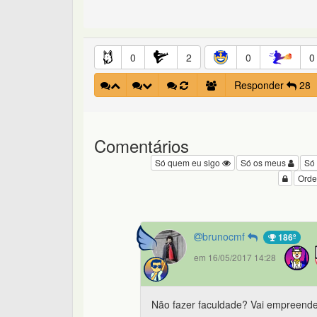
0
2
0
0
Responder
28
Comentários
Só quem eu sigo
Só os meus
Só
Orde
brunocmf
186º
em 16/05/2017 14:28
Não fazer faculdade? Vai empreende