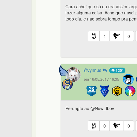
Cara achei que só eu era assim larg
fazer alguma coisa, Acho que nasci 
todo dia, e nao sobra tempo pra pens
4
0
vynnus
120º
em 16/05/2017 16:35
Perungte ao @New_Ibov
0
0