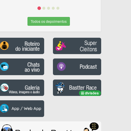
Todos os depoimentos
divisões