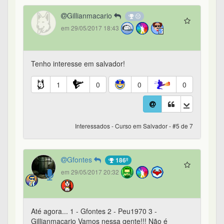
Gillianmacario
em 29/05/2017 18:43
Tenho interesse em salvador!
1
0
0
0
Interessados - Curso em Salvador - #5 de 7
Gfontes
186º
em 29/05/2017 20:32
Até agora... 1 - Gfontes 2 - Peu1970 3 -
Gillianmacario Vamos nessa gente!!! Não é