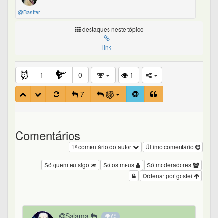
@Bastter
destaques neste tópico
link
1
0
1
7
Comentários
1º comentário do autor
Último comentário
Só quem eu sigo
Só os meus
Só moderadores
Ordenar por gostei
Salama