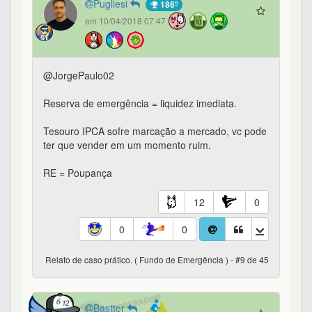
Pugliesi
186º
em 10/04/2018 07:47
@JorgePaulo02
Reserva de emergência = liquidez imediata.
Tesouro IPCA sofre marcação a mercado, vc pode
ter que vender em um momento ruim.
RE = Poupança
12
0
0
0
Relato de caso prático. ( Fundo de Emergência ) - #9 de 45
Bastter