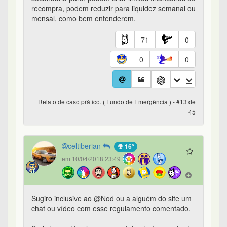
recompra, podem reduzir para liquidez semanal ou
mensal, como bem entenderem.
71
0
0
0
Relato de caso prático. ( Fundo de Emergência ) - #13 de
45
celtiberian
16º
em 10/04/2018 23:49
Sugiro inclusive ao @Nod ou a alguém do site um
chat ou vídeo com esse regulamento comentado.