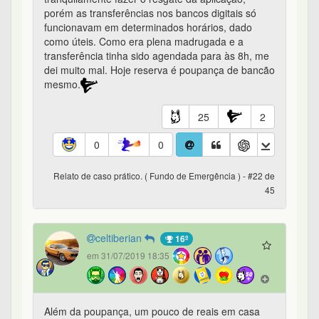
porém as transferências nos bancos digitais só
funcionavam em determinados horários, dado
como úteis. Como era plena madrugada e a
transferência tinha sido agendada para às 8h, me
dei muito mal. Hoje reserva é poupança de bancão
mesmo.
25
2
0
0
Relato de caso prático. ( Fundo de Emergência ) - #22 de
45
celtiberian
16º
em 31/07/2019 18:35
Além da poupança, um pouco de reais em casa