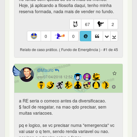
Hoje, já aplicando a filosofia daqui, tenho minha
reserva formada, nada mais de vender no fundo.
67
2
0
0
Relato de caso prático. ( Fundo de Emergência ) - #1 de 45
Mauro
em 07/04/2018 12:52
a RE seria o comeco antes da diversificacao.
$ facil de resgatar, na mao qdo precisar, sem
muitas variacoes.
pq e logico, se vc precisar numa "emergencia" vc
vai usar o q tem, sendo renda variavel ou nao.