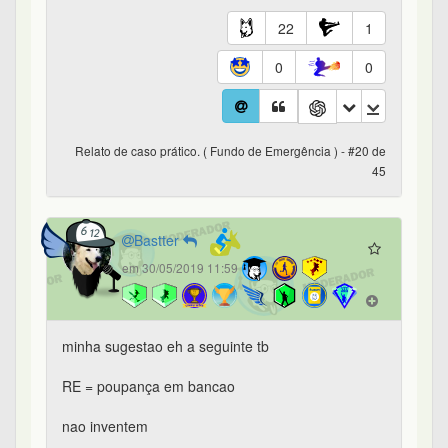
22
1
0
0
Relato de caso prático. ( Fundo de Emergência ) - #20 de
45
Bastter
em 30/05/2019 11:59
minha sugestao eh a seguinte tb
RE = poupança em bancao
nao inventem