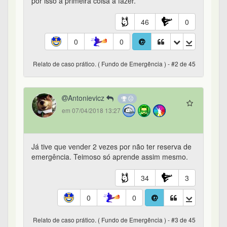
por isso a primeira coisa a fazer.
46
0
0
0
Relato de caso prático. ( Fundo de Emergência ) - #2 de 45
Antonievicz
em 07/04/2018 13:27
Já tive que vender 2 vezes por não ter reserva de
emergência. Teimoso só aprende assim mesmo.
34
3
0
0
Relato de caso prático. ( Fundo de Emergência ) - #3 de 45