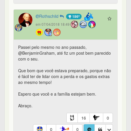
Rothschild
186º
em 07/04/2018 18:49
Passei pelo mesmo no ano passado,
@BenjaminGraham, até fiz um post bem parecido
com o seu.
Que bom que você estava preparado, porque não
é fácil ter de lidar com a perda e os gastos extras
ao mesmo tempo!
Espero que você e a família estejam bem.
Abraço.
16
0
0
0