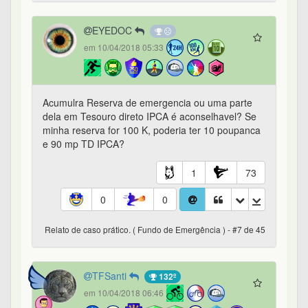
EYEDOC
em 10/04/2018 05:33
Acumulra Reserva de emergencia ou uma parte
dela em Tesouro direto IPCA é aconselhavel? Se
minha reserva for 100 K, poderia ter 10 poupanca
e 90 mp TD IPCA?
1
73
0
0
Relato de caso prático. ( Fundo de Emergência ) - #7 de 45
TFSanti
132º
em 10/04/2018 06:46