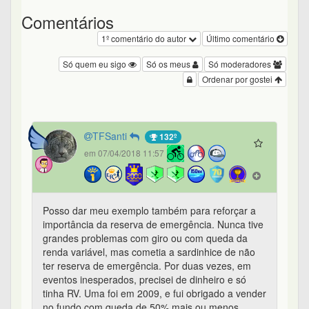
Comentários
1º comentário do autor
Último comentário
Só quem eu sigo
Só os meus
Só moderadores
Ordenar por gostei
TFSanti
132º
em 07/04/2018 11:57
Posso dar meu exemplo também para reforçar a
importância da reserva de emergência. Nunca tive
grandes problemas com giro ou com queda da
renda variável, mas cometia a sardinhice de não
ter reserva de emergência. Por duas vezes, em
eventos inesperados, precisei de dinheiro e só
tinha RV. Uma foi em 2009, e fui obrigado a vender
no fundo com queda de 50% mais ou menos.