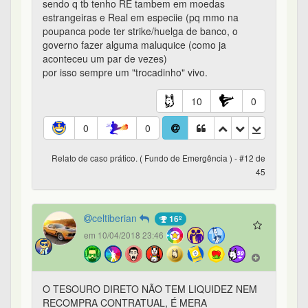
sendo q tb tenho RE tambem em moedas
estrangeiras e Real em especiie (pq mmo na
poupanca pode ter strike/huelga de banco, o
governo fazer alguma maluquice (como ja
aconteceu um par de vezes)
por isso sempre um "trocadinho" vivo.
10
0
0
0
Relato de caso prático. ( Fundo de Emergência ) - #12 de
45
celtiberian
16º
em 10/04/2018 23:46
O TESOURO DIRETO NÃO TEM LIQUIDEZ NEM
RECOMPRA CONTRATUAL, É MERA