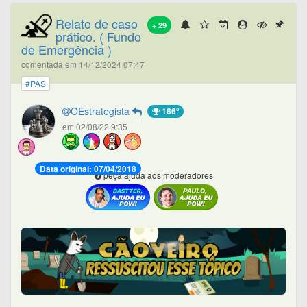
Relato de caso
+ 29
prático. ( Fundo
de Emergência )
comentada em 14/12/2024 07:47
#PAS
OEstrategista
186º
em 02/08/22 9:35
Data original: 07/04/2018
peça ajuda aos moderadores