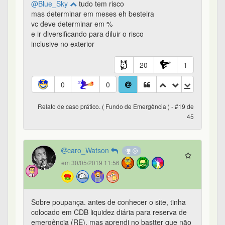
@Blue_Sky
tudo tem risco
mas determinar em meses eh besteira
vc deve determinar em %
e ir diversificando para diluir o risco
inclusive no exterior
20
1
0
0
Relato de caso prático. ( Fundo de Emergência ) - #19 de
45
caro_Watson
em 30/05/2019 11:56
Sobre poupança. antes de conhecer o site, tinha
colocado em CDB liquidez diária para reserva de
emergência (RE), mas aprendi no bastter que não