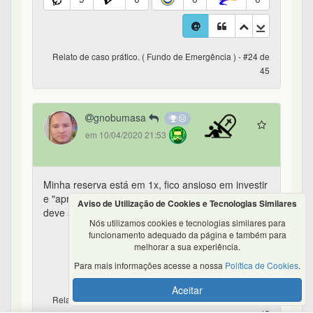
Relato de caso prático. ( Fundo de Emergência ) - #24 de
45
gnobumasa
em 10/04/2020 21:53
Minha reserva está em 1x, fico ansioso em investir
e "aproveitar as oportunidades", mas realmente
Aviso de Utilização de Cookies e Tecnologias Similares
deve se ter critério e calma.
Nós utilizamos cookies e tecnologias similares para
funcionamento adequado da página e também para
1
30
melhorar a sua experiência.
Para mais informações acesse a nossa
Política de Cookies
.
0
0
Aceitar
Relato de caso prático. ( Fundo de Emergência ) - #25 de