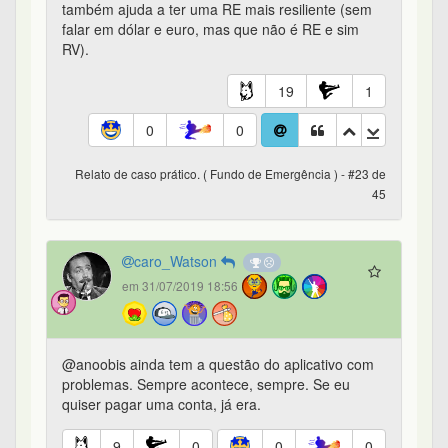
também ajuda a ter uma RE mais resiliente (sem
falar em dólar e euro, mas que não é RE e sim
RV).
19
1
0
0
Relato de caso prático. ( Fundo de Emergência ) - #23 de
45
caro_Watson
em 31/07/2019 18:56
@anoobis ainda tem a questão do aplicativo com
problemas. Sempre acontece, sempre. Se eu
quiser pagar uma conta, já era.
9
0
0
0