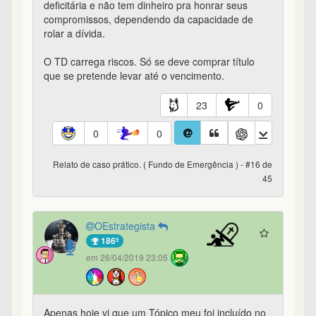
deficitária e não tem dinheiro pra honrar seus
compromissos, dependendo da capacidade de
rolar a dívida.
O TD carrega riscos. Só se deve comprar título
que se pretende levar até o vencimento.
23
0
0
0
Relato de caso prático. ( Fundo de Emergência ) - #16 de
45
OEstrategista
186º
em 26/04/2019 23:05
Apenas hoje vi que um Tópico meu foi incluído no