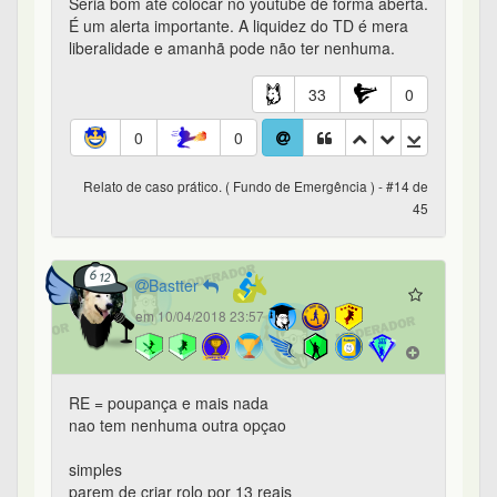
Seria bom até colocar no youtube de forma aberta.
É um alerta importante. A liquidez do TD é mera
liberalidade e amanhã pode não ter nenhuma.
33
0
0
0
Relato de caso prático. ( Fundo de Emergência ) - #14 de
45
Bastter
em 10/04/2018 23:57
RE = poupança e mais nada
nao tem nenhuma outra opçao
simples
parem de criar rolo por 13 reais