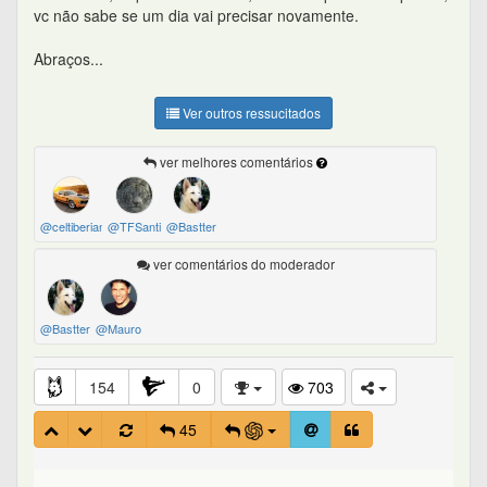
vc não sabe se um dia vai precisar novamente.
Abraços...
Ver outros ressucitados
ver melhores comentários
@celtiberian
@TFSanti
@Bastter
ver comentários do moderador
@Bastter
@Mauro
154
0
703
45