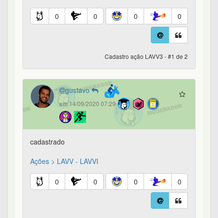
0
0
0
0
Cadastro ação LAVV3 - #1 de 2
gustavo
em 14/09/2020 07:29
cadastrado
Ações > LAVV - LAVVI
0
0
0
0