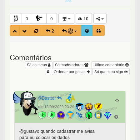
link
0
0
10
2
Comentários
Só os meus
Só moderadores
Último comentário
Ordenar por gostei
Só quem eu sigo
Bastter
em 13/09/2020 23:29
@gustavo quando cadastrar me avisa
para eu colocar os dados