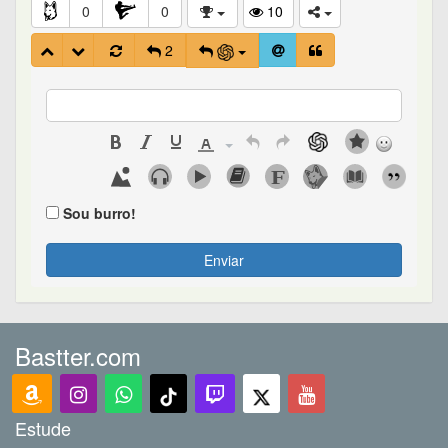
0
0
10
2
Sou burro!
Enviar
Bastter.com
Estude