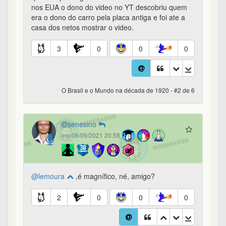
nos EUA o dono do video no YT descobriu quem
era o dono do carro pela placa antiga e foi ate a
casa dos netos mostrar o video.
3
0
0
0
O Brasil e o Mundo na década de 1920 - #2 de 6
senesino
em 06/09/2021 20:58
@lemoura
,é magnífico, né, amigo?
2
0
0
0