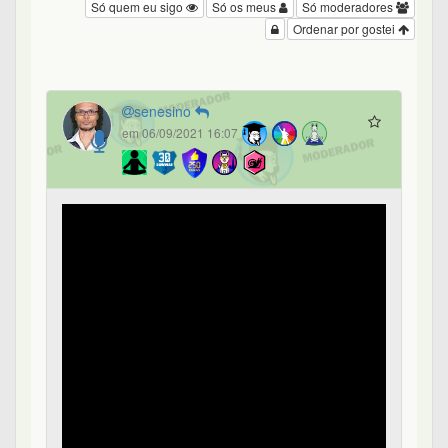
Só quem eu sigo
Só os meus
Só moderadores
Ordenar por gostei
senesino
em 06/09/2021 16:07