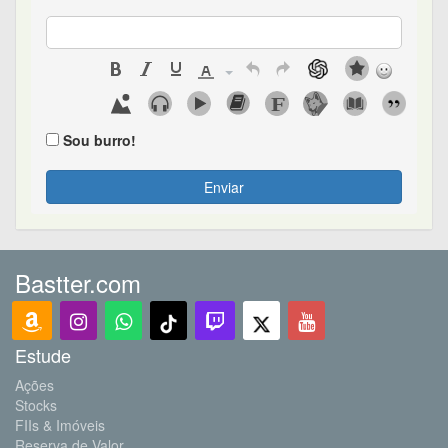
Sou burro!
Enviar
Bastter.com
Estude
Ações
Stocks
FIIs & Imóveis
Reserva de Valor