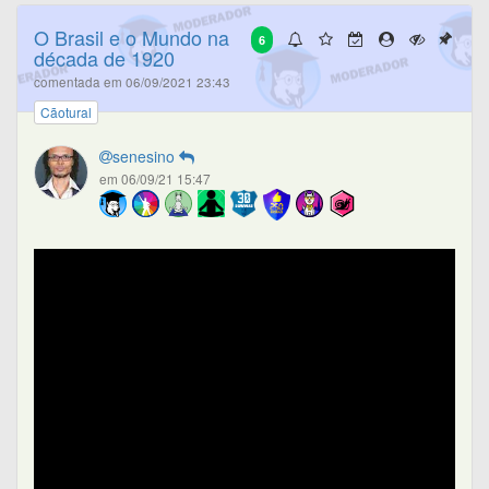
O Brasil e o Mundo na
6
década de 1920
comentada em 06/09/2021 23:43
Cãotural
senesino
em 06/09/21 15:47