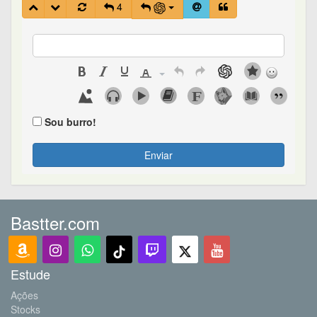
4
Sou burro!
Enviar
Bastter.com
Estude
Ações
Stocks