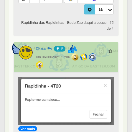
Rapidinha das Rapidinhas - Bode Zap daqui a pouco - #2
de 4
oxe
1º
em 06/09/2021 17:06
Ver mais