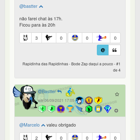
@bastter
não farei chat às 17h.
Ficou para às 20h
3
0
0
0
Rapidinha das Rapidinhas - Bode Zap daqui a pouco - #1
de 4
Bastter
em 06/09/2021 17:05
@Marcelo
valeu obrigado
2
0
0
0