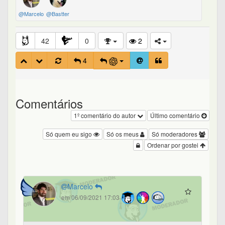
@Marcelo
@Bastter
42
0
2
4
Comentários
1º comentário do autor
Último comentário
Só quem eu sigo
Só os meus
Só moderadores
Ordenar por gostei
Marcelo
em 06/09/2021 17:03