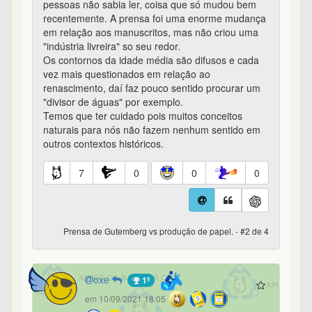
pessoas não sabia ler, coisa que só mudou bem
recentemente. A prensa foi uma enorme mudança
em relação aos manuscritos, mas não criou uma
"indústria livreira" so seu redor.
Os contornos da idade média são difusos e cada
vez mais questionados em relação ao
renascimento, daí faz pouco sentido procurar um
"divisor de águas" por exemplo.
Temos que ter cuidado pois muitos conceitos
naturais para nós não fazem nenhum sentido em
outros contextos históricos.
7
0
0
0
Prensa de Gutemberg vs produção de papel. - #2 de 4
oxe
1º
em 10/09/2021 18:05