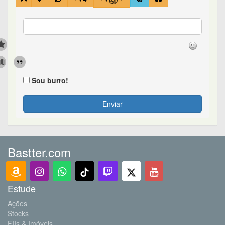
Sou burro!
Enviar
Bastter.com
Estude
Ações
Stocks
FIIs & Imóveis