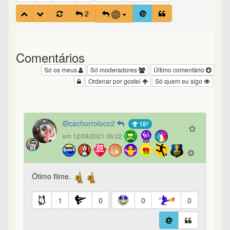
2
Comentários
Só os meus
Só moderadores
Último comentário
Ordenar por gostei
Só quem eu sigo
cachorroloco2
18º
em 12/09/2021 06:02
Ótimo filme.
1
0
0
0