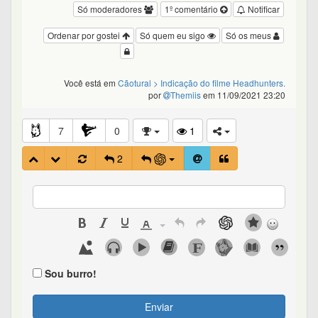
Só moderadores
1º comentário
Notificar
Ordenar por gostei
Só quem eu sigo
Só os meus
Você está em
Cãotural
> Indicação do filme Headhunters.
por
Themiis
em 11/09/2021 23:20
7
0
1
2
Sou burro!
Enviar