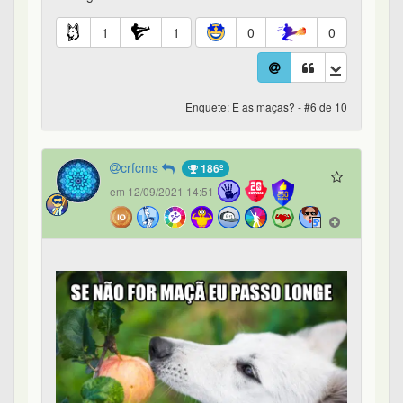
1
1
0
0
Enquete: E as maças? - #6 de 10
crfcms
186º
em 12/09/2021 14:51