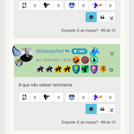
0
0
0
0
Enquete: E as maças? - #8 de 10
CalangoRed
186º
em 12/09/2021 18:05
A que não estiver farinhenta.
0
0
0
0
Enquete: E as maças? - #9 de 10