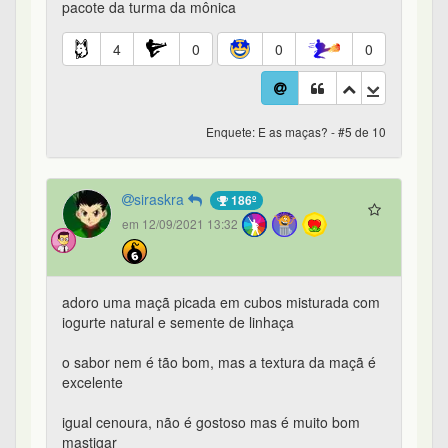
pacote da turma da mônica
4
0
0
0
Enquete: E as maças? - #5 de 10
siraskra
186º
em 12/09/2021 13:32
adoro uma maçã picada em cubos misturada com
iogurte natural e semente de linhaça
o sabor nem é tão bom, mas a textura da maçã é
excelente
igual cenoura, não é gostoso mas é muito bom
mastigar