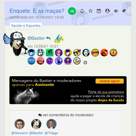
Enquete: E as maças?
10
comentada em 12/09/2021 19:25
Saúde e Esportes
Bastter
em 12/09/21 10:21
ver comentários do moderador
@Giovanni
@Bastter
@Thiago