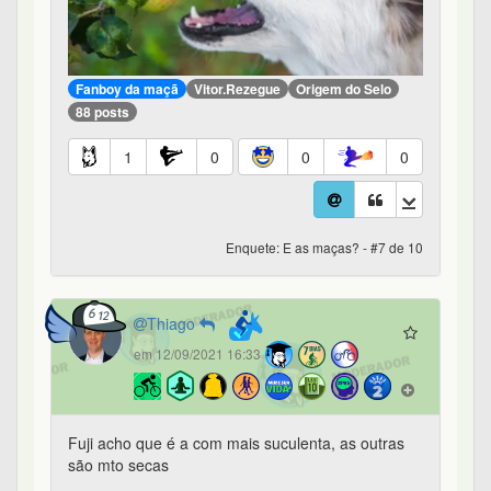
Fanboy da maçã
Vitor.Rezegue
Origem do Selo
88 posts
1
0
0
0
Enquete: E as maças? - #7 de 10
Thiago
em 12/09/2021 16:33
Fuji acho que é a com mais suculenta, as outras
são mto secas