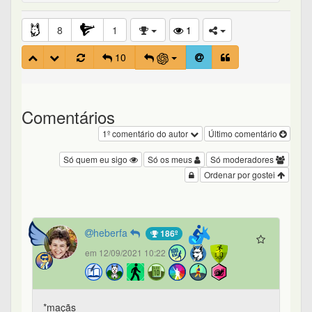
8
1
1
10
Comentários
1º comentário do autor
Último comentário
Só quem eu sigo
Só os meus
Só moderadores
Ordenar por gostei
heberfa
186º
em 12/09/2021 10:22
*maçãs