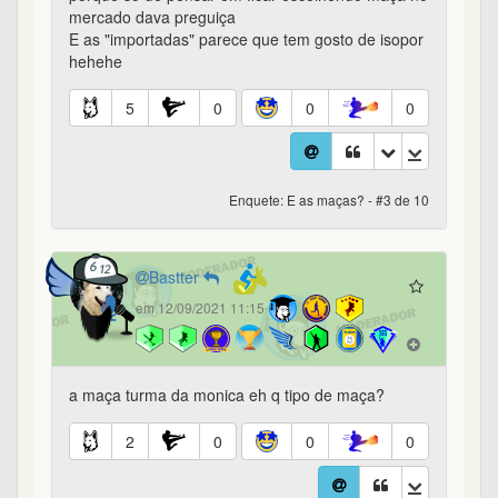
mercado dava preguiça
E as "importadas" parece que tem gosto de isopor
hehehe
5
0
0
0
Enquete: E as maças? - #3 de 10
Bastter
em 12/09/2021 11:15
a maça turma da monica eh q tipo de maça?
2
0
0
0