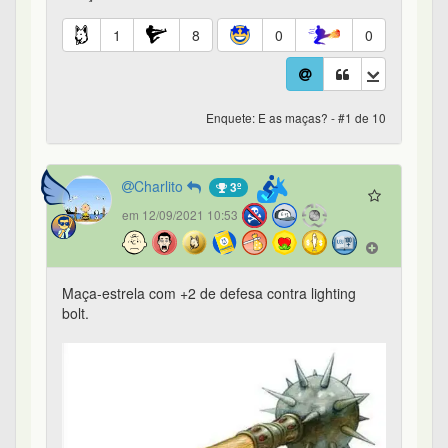
1
8
0
0
Enquete: E as maças? - #1 de 10
Charlito
3º
em 12/09/2021 10:53
Maça-estrela com +2 de defesa contra lighting
bolt.