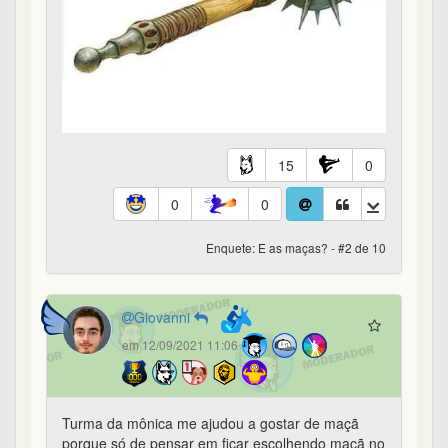
15
0
0
0
Enquete: E as maças? - #2 de 10
Giovanni
em 12/09/2021 11:06
Turma da mônica me ajudou a gostar de maçã
porque só de pensar em ficar escolhendo maçã no