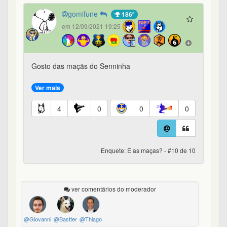
gomifune
186º
em 12/09/2021 19:25
Gosto das maçãs do Senninha
Ver mais
4
0
0
0
Enquete: E as maças? - #10 de 10
ver comentários do moderador
@Giovanni
@Bastter
@Thiago