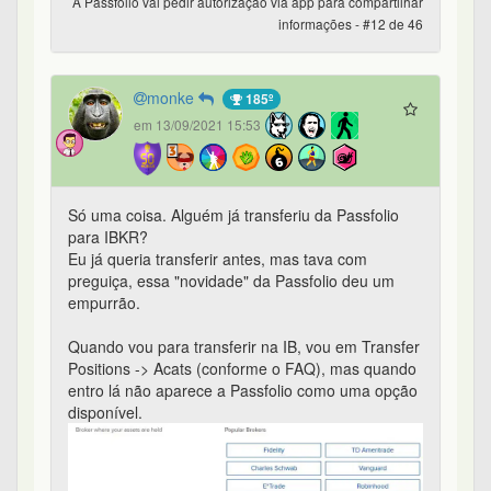
A Passfolio vai pedir autorização via app para compartilhar
informações - #12 de 46
monke
185º
em 13/09/2021 15:53
Só uma coisa. Alguém já transferiu da Passfolio
para IBKR?
Eu já queria transferir antes, mas tava com
preguiça, essa "novidade" da Passfolio deu um
empurrão.
Quando vou para transferir na IB, vou em Transfer
Positions -> Acats (conforme o FAQ), mas quando
entro lá não aparece a Passfolio como uma opção
disponível.