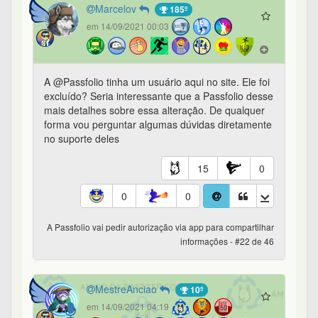
Marcelov
185º
em 14/09/2021 00:03
A @Passfolio tinha um usuário aqui no site. Ele foi
excluído? Seria interessante que a Passfolio desse
mais detalhes sobre essa alteração. De qualquer
forma vou perguntar algumas dúvidas diretamente
no suporte deles
15
0
0
0
A Passfolio vai pedir autorização via app para compartilhar
informações - #22 de 46
MestreAnciao
10º
em 14/09/2021 04:19