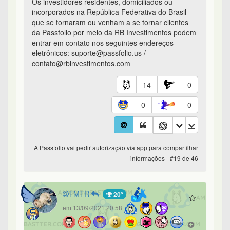
Os investidores residentes, domiciliados ou
incorporados na República Federativa do Brasil
que se tornaram ou venham a se tornar clientes
da Passfolio por meio da RB Investimentos podem
entrar em contato nos seguintes endereços
eletrônicos: suporte@passfolio.us /
contato@rbinvestimentos.com
14
0
0
0
A Passfolio vai pedir autorização via app para compartilhar
informações - #19 de 46
TMTR
20º
em 13/09/2021 20:58