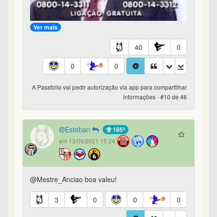
Ver mais
40
0
0
0
A Passfolio vai pedir autorização via app para compartilhar
informações - #10 de 46
Esteban
185º
em 13/09/2021 15:24
@Mestre_Anciao boa valeu!
3
0
0
0