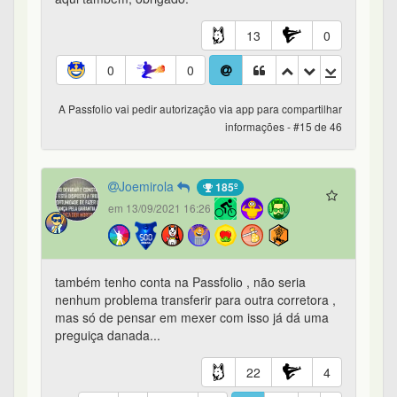
13
0
0
0
A Passfolio vai pedir autorização via app para compartilhar
informações - #15 de 46
Joemirola
185º
em 13/09/2021 16:26
também tenho conta na Passfolio , não seria
nenhum problema transferir para outra corretora ,
mas só de pensar em mexer com isso já dá uma
preguiça danada...
22
4