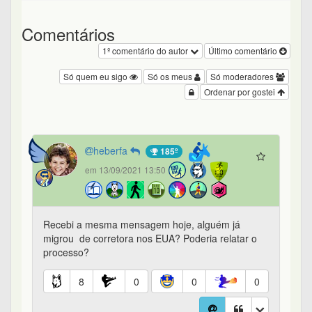
Comentários
1º comentário do autor
Último comentário
Só quem eu sigo
Só os meus
Só moderadores
Ordenar por gostei
heberfa
185º
em 13/09/2021 13:50
Recebi a mesma mensagem hoje, alguém já
migrou de corretora nos EUA? Poderia relatar o
processo?
8
0
0
0