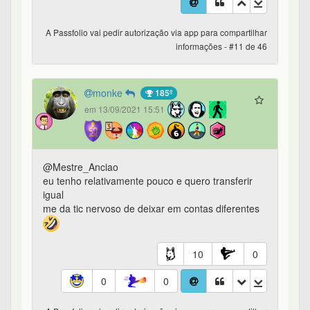
A Passfolio vai pedir autorização via app para compartilhar
informações - #11 de 46
monke
185º
em 13/09/2021 15:51
@Mestre_Anciao
eu tenho relativamente pouco e quero transferir
igual
me da tic nervoso de deixar em contas diferentes
10
0
0
0