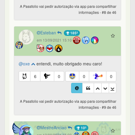
A Passfolio vai pedir autorização via app para compartilhar
informações - #8 de 46
Esteban
185º
em 13/09/2021 15:10
@oxe
entendi, muito obrigado meu caro!
6
0
0
0
A Passfolio vai pedir autorização via app para compartilhar
informações - #9 de 46
MestreAnciao
10º
em 13/09/2021 15:23