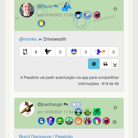
Paulo
em 13/09/2021 17:52
@monke
Drivewealth
8
0
0
0
A Passfolio vai pedir autorização via app para compartilhar
informações - #18 de 46
joaofrango
em 13/09/2021 17:54
Brazil Disclosure | Passfolio