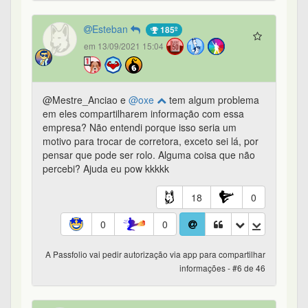
Esteban
185º
em 13/09/2021 15:04
@Mestre_Anciao e
@oxe
tem algum problema
em eles compartilharem informação com essa
empresa? Não entendi porque isso seria um
motivo para trocar de corretora, exceto sei lá, por
pensar que pode ser rolo. Alguma coisa que não
percebi? Ajuda eu pow kkkkk
18
0
0
0
A Passfolio vai pedir autorização via app para compartilhar
informações - #6 de 46