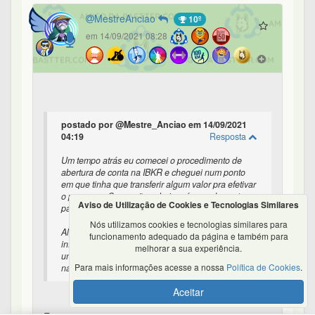
MestreAnciao
10º
em 14/09/2021 08:28
postado por @Mestre_Anciao em 14/09/2021
04:19
Resposta
Um tempo atrás eu comecei o procedimento de
abertura de conta na IBKR e cheguei num ponto
em que tinha que transferir algum valor pra efetivar
o processo. Como não achei o número da conta
Aviso de Utilização de Cookies e Tecnologias Similares
para fazer essa transferência eu parei por aí.
Nós utilizamos cookies e tecnologias similares para
Alguém sabe me dizer onde encontro essa
funcionamento adequado da página e também para
informação para transferir, via Remessa Online,
melhorar a sua experiência.
uma grana para uma conta que está sendo aberta
Para mais informações acesse a nossa
Política de Cookies
.
na IBKR ?
Aceitar