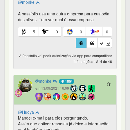
@monke
A passfolio usa uma outra empresa para custodia
dos ativos. Tem ver qual é essa empresa
5
0
0
0
A Passfolio vai pedir autorização via app para compartilhar
informações - #14 de 46
monke
185º
em 13/09/2021 16:09
@Huoya
Mandei e-mail para eles perguntando.
Assim que obtiver resposta já deixo a informação
aqui também, obrigado.