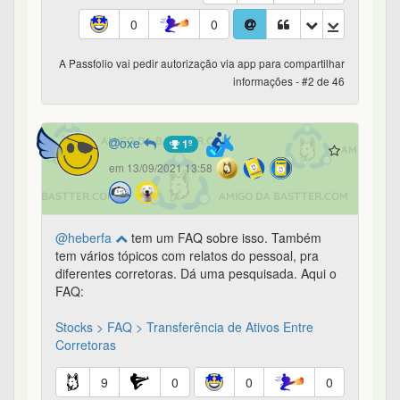
0
0
A Passfolio vai pedir autorização via app para compartilhar
informações - #2 de 46
oxe
1º
em 13/09/2021 13:58
@heberfa
tem um FAQ sobre isso. Também
tem vários tópicos com relatos do pessoal, pra
diferentes corretoras. Dá uma pesquisada. Aqui o
FAQ:
Stocks > FAQ > Transferência de Ativos Entre
Corretoras
9
0
0
0