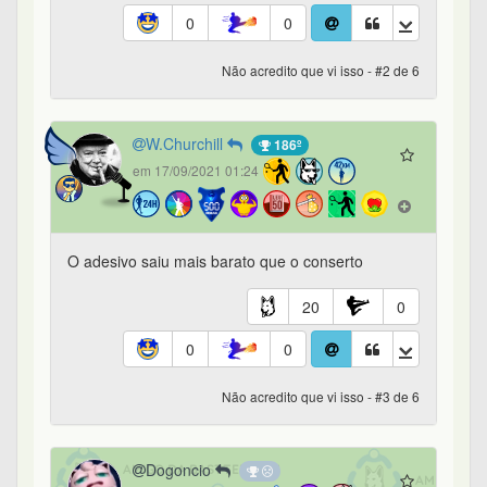
0
0
Não acredito que vi isso - #2 de 6
W.Churchill
186º
em 17/09/2021 01:24
O adesivo saiu mais barato que o conserto
20
0
0
0
Não acredito que vi isso - #3 de 6
Dogoncio