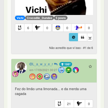
Vichi
Crocodile_Dundee
5 posts
6
0
0
0
Não acredito que vi isso - #1 de 6
L_a_w_y_e_r
186º
em 17/09/2021 00:27
Fez do limão uma limonada... e da merda uma
cagada
21
0