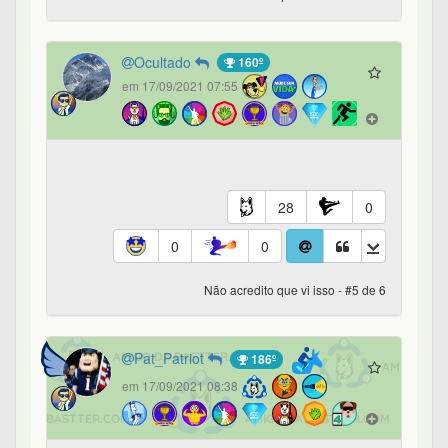
Ocultado
160º
em 17/09/2021 07:55
28
0
0
0
Não acredito que vi isso - #5 de 6
Pat_Patriot
186º
em 17/09/2021 08:38