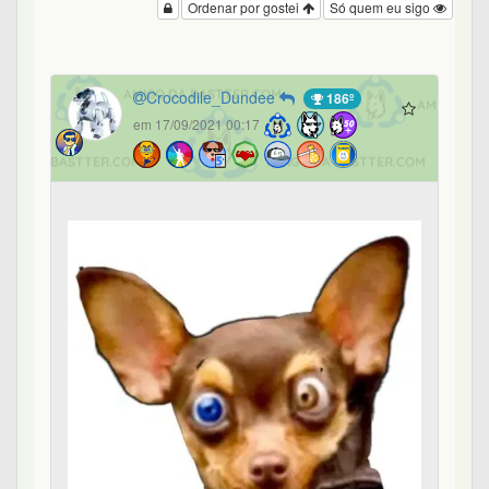
Ordenar por gostei
Só quem eu sigo
Crocodile_Dundee
186º
em 17/09/2021 00:17