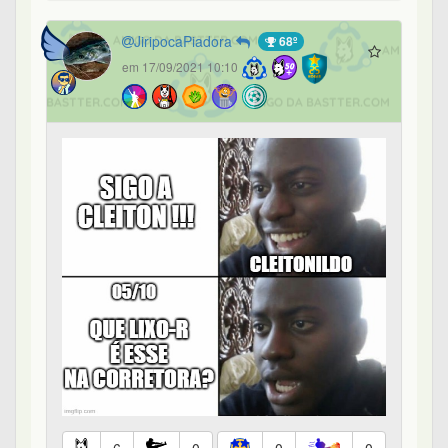
JiripocaPiadora
68º
em 17/09/2021 10:10