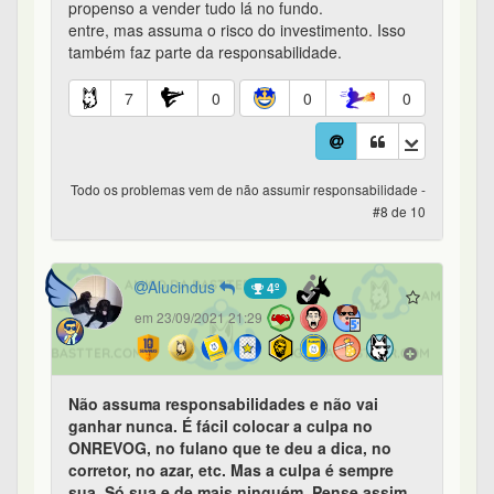
propenso a vender tudo lá no fundo.
entre, mas assuma o risco do investimento. Isso
também faz parte da responsabilidade.
7
0
0
0
Todo os problemas vem de não assumir responsabilidade -
#8 de 10
Alucindus
4º
em 23/09/2021 21:29
Não assuma responsabilidades e não vai
ganhar nunca. É fácil colocar a culpa no
ONREVOG, no fulano que te deu a dica, no
corretor, no azar, etc. Mas a culpa é sempre
sua. Só sua e de mais ninguém. Pense assim