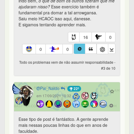
indo bem,
o que de bom os outros fizeram que me
ajudaram nisso?
Esse exercício também é
fundamental pra domar a tal arrowgansa.
Saiu meio HCAOC isso aqui, danesse.
E sigamos tentando aprender mais.
16
0
0
0
Todo os problemas vem de não assumir responsabilidade -
#3 de 10
Pai_Naldo
22º
em 17/09/2021 10:32
Esse tipo de post é fantástico. A gente aprende
mais nessas poucas linhas do que em anos de
faculdade.