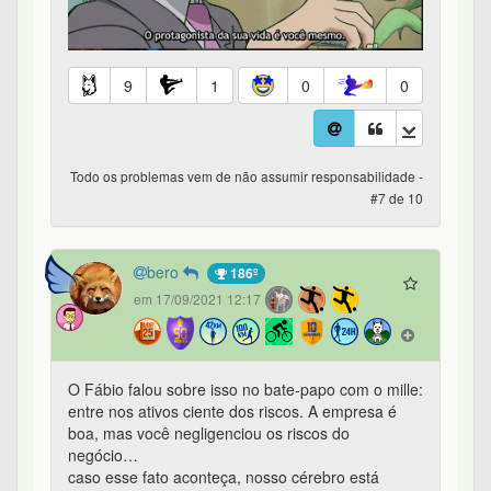
9
1
0
0
Todo os problemas vem de não assumir responsabilidade -
#7 de 10
bero
186º
em 17/09/2021 12:17
O Fábio falou sobre isso no bate-papo com o mille:
entre nos ativos ciente dos riscos. A empresa é
boa, mas você negligenciou os riscos do
negócio…
caso esse fato aconteça, nosso cérebro está