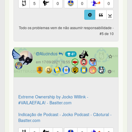
5
0
0
0
Todo os problemas vem de não assumir responsabilidade -
#5 de 10
Alucindus
4º
em 17/09/2021 10:55
Extreme Ownership by Jocko Willink -
#VAILAEFALA! - Bastter.com
Indicação de Podcast - Jocko Podcast - Cãotural -
Bastter.com