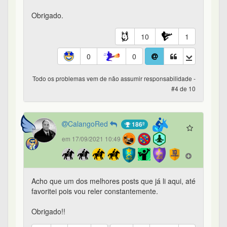
Obrigado.
10
1
0
0
Todo os problemas vem de não assumir responsabilidade -
#4 de 10
CalangoRed
186º
em 17/09/2021 10:49
Acho que um dos melhores posts que já li aqui, até
favoritei pois vou reler constantemente.
Obrigado!!