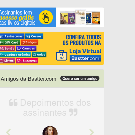
Amigos da Bastter.com
Quero ser um amigo
Depoimentos dos
assinantes
Previous
Next