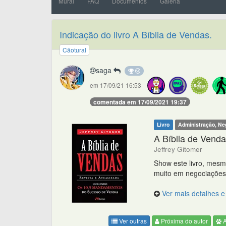
Mural
FAQ
Documentos
Galeria
Indicação do livro A Bíblia de Vendas.
Cãotural
saga
em 17/09/21 16:53
comentada em 17/09/2021 19:37
Livro
Administração, Ne
A Bíblia de Vend
Jeffrey Gitomer
Show este livro, mesm
muito em negociações. 
Ver mais detalhes e 
Ver outras
Próxima do autor
A