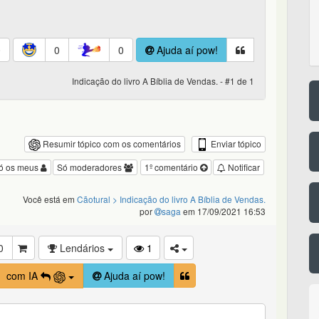
0
0
0
Ajuda aí pow!
Indicação do livro A Bíblia de Vendas. - #1 de 1
Enviar tópico
Resumir tópico com os comentários
ó os meus
Só moderadores
1º comentário
Notificar
Você está em
Cãotural
> Indicação do livro A Bíblia de Vendas.
por
saga
em 17/09/2021 16:53
0
Lendários
1
com IA
Ajuda aí pow!