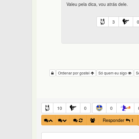
Valeu pela dica, vou atrás dele.
3
Ordenar por gostei
Só quem eu sigo
S
10
0
0
Responder
1