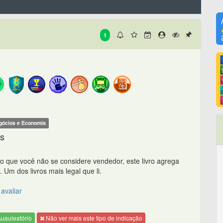
1
gócios e Economia
as
o que você não se considere vendedor, este livro agrega
Um dos livros mais legal que li.
avaliar
uauleatório
Não ver mais este tipo de indicação