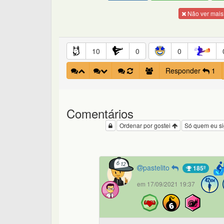
Não ver mais
10
0
0
Responder
1
Comentários
Ordenar por gostei
Só quem eu s
pastelito
185º
em 17/09/2021 19:37