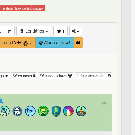
 nenhum tipo de indicação
0
Lendários
1
com IA
Ajuda aí pow!
igo
Só os meus
Só moderadores
Último comentário