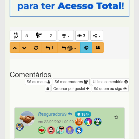
5
2
3
1
Comentários
Só os meus
Só moderadores
Último comentário
Ordenar por gostei
Só quem eu sigo
segurador69
184º
em 22/09/2021 00:00