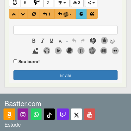
5
2
3
1
Sou burro!
Enviar
Bastter.com
Estude