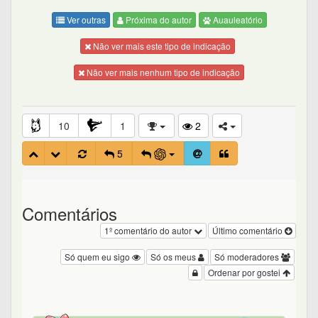
Ver outras
Próxima do autor
Auauleatório
Não ver mais este tipo de indicação
Não ver mais nenhum tipo de indicação
10
1
2
5
Comentários
1º comentário do autor
Último comentário
Só quem eu sigo
Só os meus
Só moderadores
Ordenar por gostei