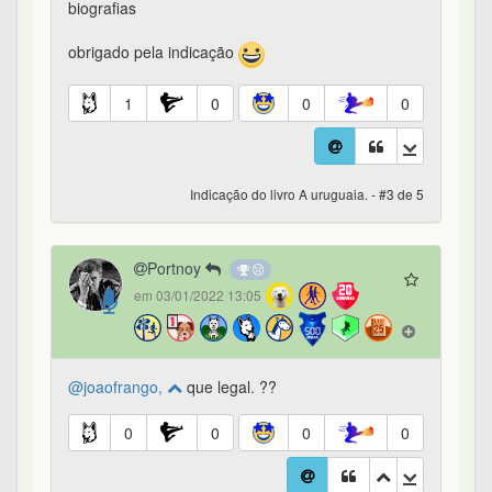
biografias
obrigado pela indicação
1
0
0
0
Indicação do livro A uruguaia. - #3 de 5
Portnoy
em 03/01/2022 13:05
@joaofrango,
que legal. ??
0
0
0
0