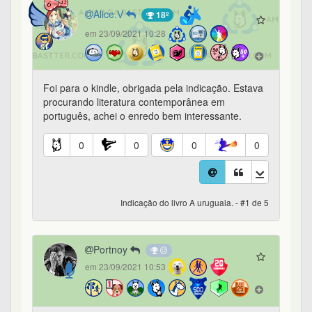
Alice.V
18º
em 23/09/2021 10:28
Foi para o kindle, obrigada pela indicação. Estava
procurando literatura contemporânea em
português, achei o enredo bem interessante.
0
0
0
0
Indicação do livro A uruguaia. - #1 de 5
Portnoy
em 23/09/2021 10:53