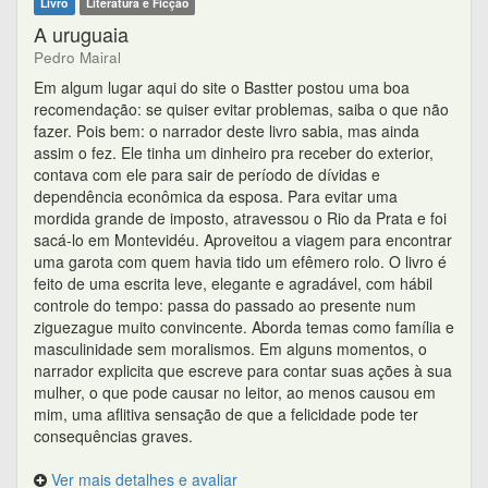
Livro
Literatura e Ficção
A uruguaia
Pedro Mairal
Em algum lugar aqui do site o Bastter postou uma boa
recomendação: se quiser evitar problemas, saiba o que não
fazer. Pois bem: o narrador deste livro sabia, mas ainda
assim o fez. Ele tinha um dinheiro pra receber do exterior,
contava com ele para sair de período de dívidas e
dependência econômica da esposa. Para evitar uma
mordida grande de imposto, atravessou o Rio da Prata e foi
sacá-lo em Montevidéu. Aproveitou a viagem para encontrar
uma garota com quem havia tido um efêmero rolo. O livro é
feito de uma escrita leve, elegante e agradável, com hábil
controle do tempo: passa do passado ao presente num
ziguezague muito convincente. Aborda temas como família e
masculinidade sem moralismos. Em alguns momentos, o
narrador explicita que escreve para contar suas ações à sua
mulher, o que pode causar no leitor, ao menos causou em
mim, uma aflitiva sensação de que a felicidade pode ter
consequências graves.
Ver mais detalhes e avaliar