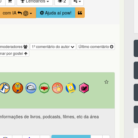
0
Lendários
2
com IA
Ajuda aí pow!
 moderadores
1º comentário do autor
Último comentário
nar por gostei
nformações de livros, podcasts, filmes, etc da área