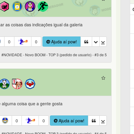
r as coisas das indicações igual da galeria
0
0
Ajuda aí pow!
#NOVIDADE - Novo BOOM - TOP 3 (pedido de usuario) - #3 de 5
de alguma coisa que a gente gosta
0
0
Ajuda aí pow!
#NOVIDADE - Novo BOOM - TOP 3 (pedido de usuario) - #4 de 5