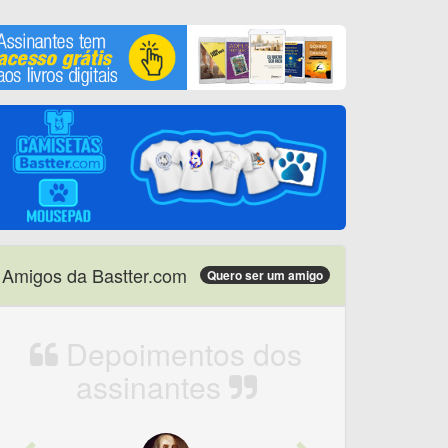
Amigos da Bastter.com
Quero ser um amigo
Depoimentos dos
assinantes