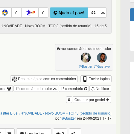
0
0
Ajuda aí pow!
#NOVIDADE - Novo BOOM - TOP 3 (pedido de usuario) - #5 de 5
ver comentários do moderador
@Bastter
@Gustavo
Enviar tópico
Resumir tópico com os comentários
ores
1º comentário do autor
1º comentário
Notificar
Ordenar por gostei
astter Blue
> #NOVIDADE - Novo BOOM - TOP 3 (pedido de usuario)
por
Bastter
em 24/09/2021 17:17
0
Lendários
2