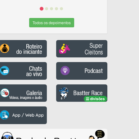
Todos os depoimentos
divisões