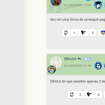
em 24/09/2021 18:56
Vou ver uma forma de conseguir pega
1
0
Budeh
em 24/09/2021 21:49
Difícil é ter que escolher apenas 3 
3
0