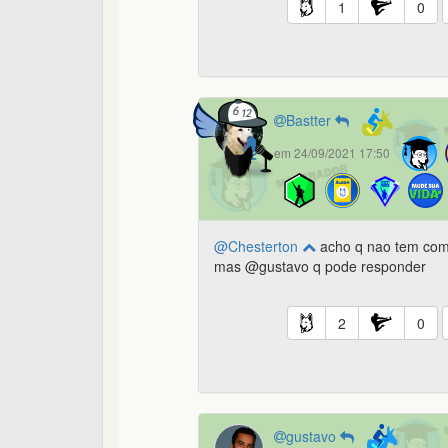
1
0
Bastter
em 24/09/2021 17:50
@Chesterton
acho q nao tem co
mas @gustavo q pode responder
2
0
gustavo