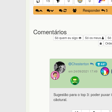
15
0
0
Responder
5
Comentários
Só quem eu sigo
Só os meus
Só
Orde
Chesterton
44º
em 24/09/2021 17:49
Sugestão para o top 3: poder puxar i
cãotural.