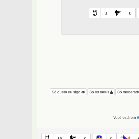
3
0
Só quem eu sigo
Só os meus
Só moderad
Você está em
B
15
0
0