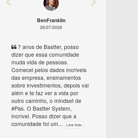
Previous
Next
BenFranklin
26/07/2026
7 anos de Bastter, posso
dizer que essa comunidade
muda vida de pessoas.
Comecei pelos dados incríveis
das empresa, ensinamentos
sobre investimentos, depois vai
além e te faz ver a vida por
outro caminho, o mindset de
#Pas. O Bastter System,
incrível. Posso dizer que a
comunidade foi um
...
Leia todo