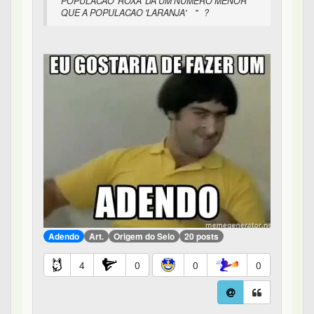
POPULACAO 'ROXA' DA UM NUMERO MENOR
QUE A POPULACAO 'LARANJA' '' ?
Adendo
Art.
Origem do Selo
20 posts
4
0
0
0