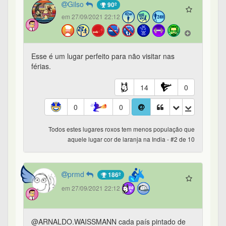
Gilso
90º
em 27/09/2021 22:12
Esse é um lugar perfeito para não visitar nas
férias.
14
0
0
0
Todos estes lugares roxos tem menos população que
aquele lugar cor de laranja na India - #2 de 10
prmd
186º
em 27/09/2021 22:12
@ARNALDO.WAISSMANN cada país pintado de