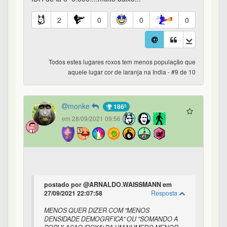
2
0
0
0
Todos estes lugares roxos tem menos população que
aquele lugar cor de laranja na India - #9 de 10
monke
186º
em 28/09/2021 09:56
postado por @ARNALDO.WAISSMANN em
27/09/2021 22:07:58
Resposta
MENOS QUER DIZER COM ''MENOS
DENSIDADE DEMOGRFICA'' OU ''SOMANDO A