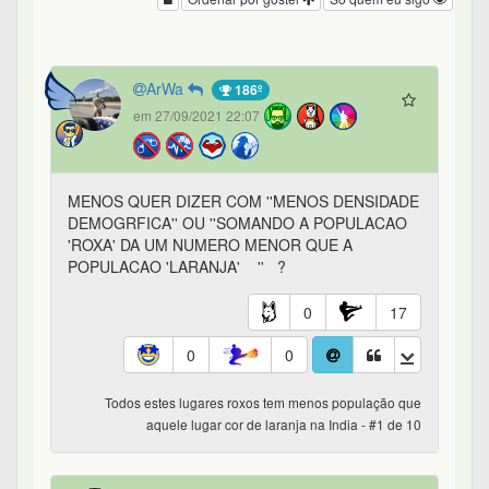
ArWa
186º
em 27/09/2021 22:07
MENOS QUER DIZER COM ''MENOS DENSIDADE
DEMOGRFICA'' OU ''SOMANDO A POPULACAO
'ROXA' DA UM NUMERO MENOR QUE A
POPULACAO 'LARANJA' '' ?
0
17
0
0
Todos estes lugares roxos tem menos população que
aquele lugar cor de laranja na India - #1 de 10