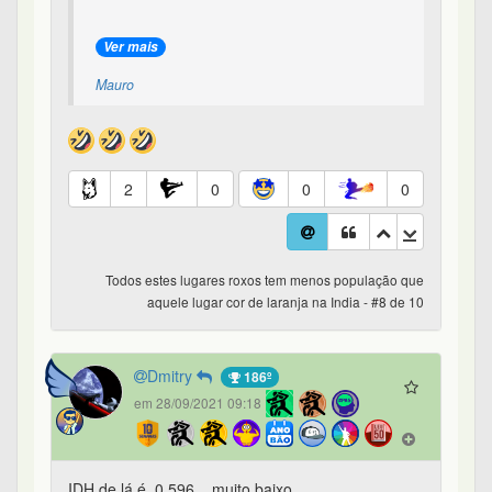
Ver mais
Mauro
2
0
0
0
Todos estes lugares roxos tem menos população que
aquele lugar cor de laranja na India - #8 de 10
Dmitry
186º
em 28/09/2021 09:18
IDH de lá é 0.596....muito baixo...