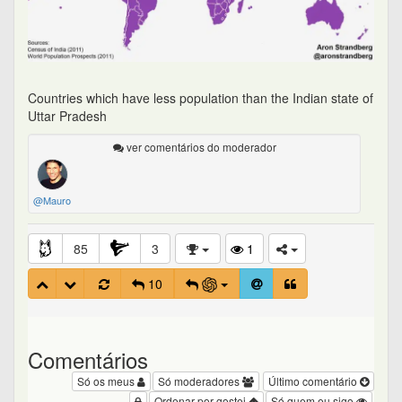
Countries which have less population than the Indian state of
Uttar Pradesh
ver comentários do moderador
@Mauro
85
3
1
10
Comentários
Só os meus
Só moderadores
Último comentário
Ordenar por gostei
Só quem eu sigo