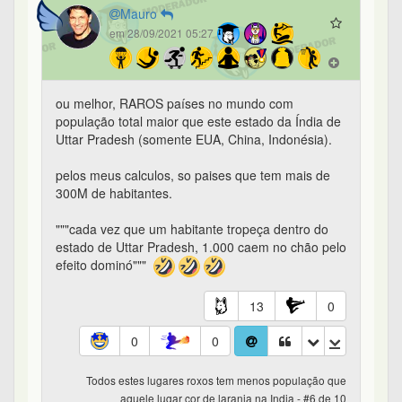
Mauro
em 28/09/2021 05:27
ou melhor, RAROS países no mundo com
população total maior que este estado da Índia de
Uttar Pradesh (somente EUA, China, Indonésia).
pelos meus calculos, so paises que tem mais de
300M de habitantes.
"""cada vez que um habitante tropeça dentro do
estado de Uttar Pradesh, 1.000 caem no chão pelo
efeito dominó"""
13
0
0
0
Todos estes lugares roxos tem menos população que
aquele lugar cor de laranja na India - #6 de 10