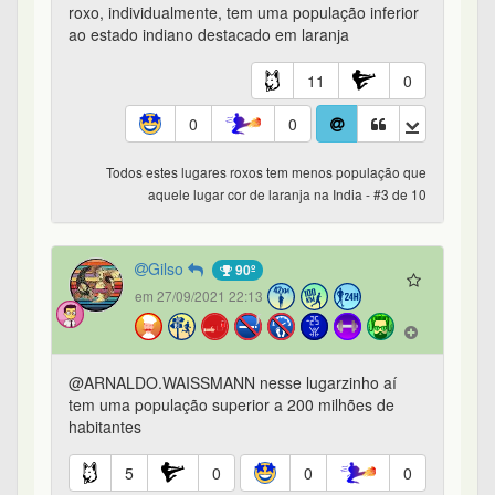
roxo, individualmente, tem uma população inferior
ao estado indiano destacado em laranja
11
0
0
0
Todos estes lugares roxos tem menos população que
aquele lugar cor de laranja na India - #3 de 10
Gilso
90º
em 27/09/2021 22:13
@ARNALDO.WAISSMANN nesse lugarzinho aí
tem uma população superior a 200 milhões de
habitantes
5
0
0
0