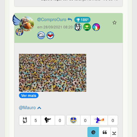
ComproOuro
186º
em 28/09/2021 08:20
Ver mais
@Mauro
5
0
0
0