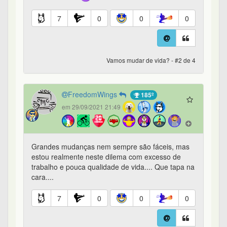
7
0
0
0
Vamos mudar de vida? - #2 de 4
FreedomWings
185º
em 29/09/2021 21:49
Grandes mudanças nem sempre são fáceis, mas
estou realmente neste dilema com excesso de
trabalho e pouca qualidade de vida.... Que tapa na
cara....
7
0
0
0