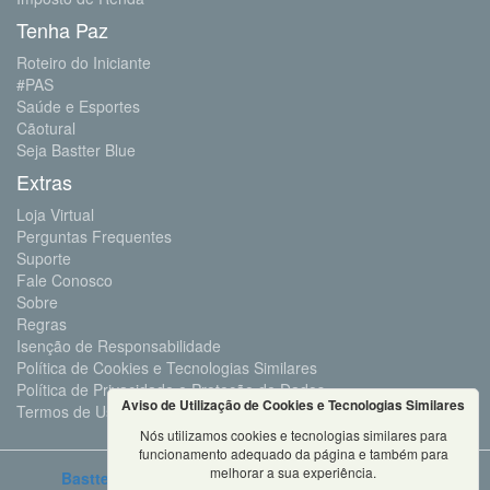
Tenha Paz
Roteiro do Iniciante
#PAS
Saúde e Esportes
Cãotural
Seja Bastter Blue
Extras
Loja Virtual
Perguntas Frequentes
Suporte
Fale Conosco
Sobre
Regras
Isenção de Responsabilidade
Política de Cookies e Tecnologias Similares
Política de Privacidade e Proteção de Dados
Aviso de Utilização de Cookies e Tecnologias Similares
Termos de Uso
Nós utilizamos cookies e tecnologias similares para
funcionamento adequado da página e também para
melhorar a sua experiência.
Bastter.com
2001 ©Todos os Direitos Reservados