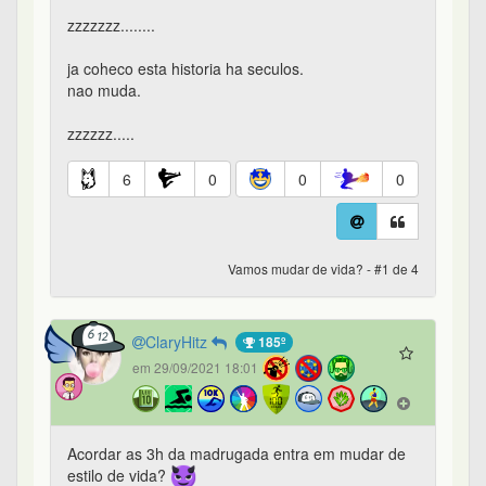
zzzzzzz........
ja coheco esta historia ha seculos.
nao muda.
zzzzzz.....
6
0
0
0
Vamos mudar de vida? - #1 de 4
ClaryHitz
185º
em 29/09/2021 18:01
Acordar as 3h da madrugada entra em mudar de
estilo de vida?