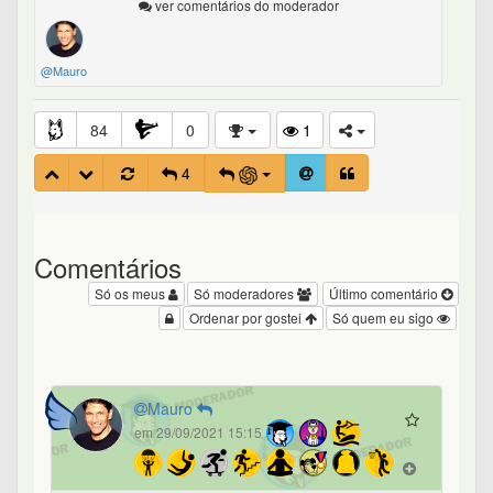
ver comentários do moderador
@Mauro
84
0
1
4
Comentários
Só os meus
Só moderadores
Último comentário
Ordenar por gostei
Só quem eu sigo
Mauro
em 29/09/2021 15:15